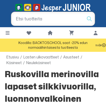
Koodilla: BACKTOSCHOOL saat -20% edun
sulje
normaalihintaisesta tuotteesta
Etusivu
/
Lasten ulkovaatteet
/
Asusteet
/
Käsineet
/
Neulekäsineet
Ruskovilla merinovilla
lapaset silkkivuorilla,
luonnonvalkoinen