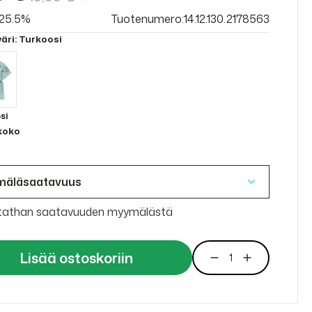
v 25.5%
Tuotenumero:14.12.130.2178563
väri
: Turkoosi
si
 koko
mäläsaatavuus
tathan saatavuuden myymälästä
Lisää ostoskoriin