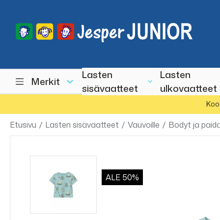
Lasten
Lasten
Merkit
sisävaatteet
ulkovaatteet
Koo
Etusivu
/
Lasten sisävaatteet
/
Vauvoille
/
Bodyt ja paid
ALE
50%