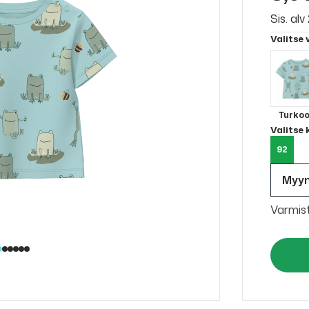
Sis. al
Valitse 
Turkoo
Valitse
92
Myy
Varmis