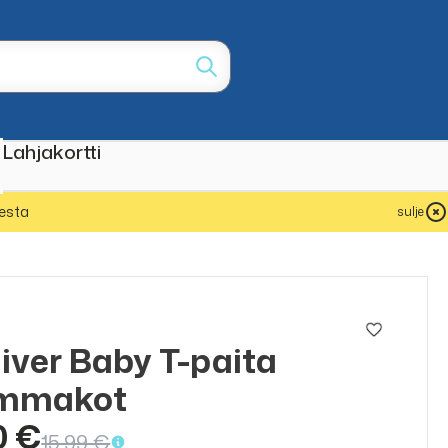
Lahjakortti
esta
sulje
liver Baby T-paita
ALE
50%
mmakot
0 €
15,99 €