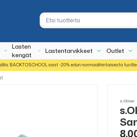
Lasten
Lastentarvikkeet
Outlet
kengät
dilla: BACKTOSCHOOL saat -20% edun normaalihintaisesta tuotte
at
s.Oliver
s.O
ALE
50%
Sa
8,0