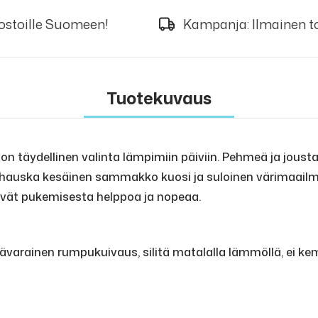
 ostoille Suomeen!
Kampanja: Ilmainen to
Tuotekuvaus
e on täydellinen valinta lämpimiin päiviin. Pehmeä ja jous
 hauska kesäinen sammakko kuosi ja suloinen värimaailma
kevät pukemisesta helppoa ja nopeaa.
lävarainen rumpukuivaus, silitä matalalla lämmöllä, ei ke