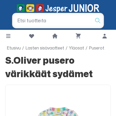
Etusivu
/
Lasten sisävaatteet
/
Yläosat
/
Puserot
s.Oliver pusero
värikkäät sydämet