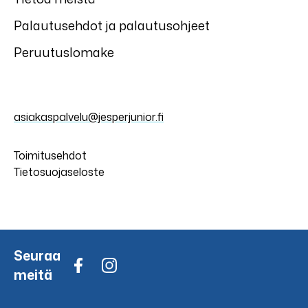
Palautusehdot ja palautusohjeet
Peruutuslomake
asiakaspalvelu@jesperjunior.fi
Toimitusehdot
Tietosuojaseloste
Seuraa
meitä