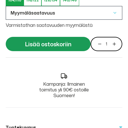
104/110
116/122
128/134
140/146
Myymäläsaatavuus
Varmistathan saatavuuden myymälästä
Lisää ostoskoriin
Kampanja: Ilmainen
toimitus yli 90€ ostoille
Suomeen!
Tuotekuvaus