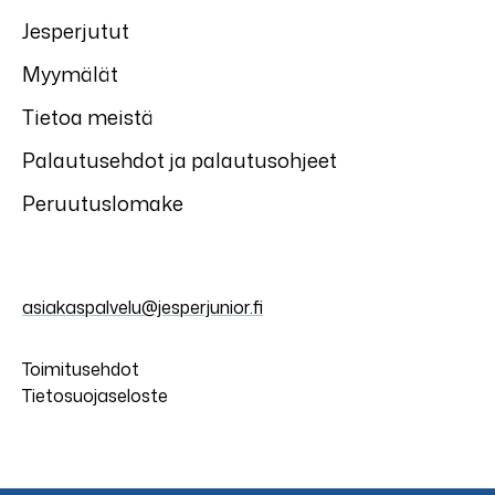
Jesperjutut
Myymälät
Tietoa meistä
Palautusehdot ja palautusohjeet
Peruutuslomake
asiakaspalvelu@jesperjunior.fi
Toimitusehdot
Tietosuojaseloste