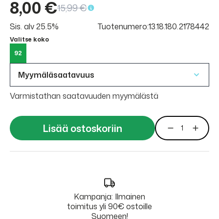
8,00 €
15,99 €
Sis. alv 25.5%
Tuotenumero:13.18.180.2178442
Valitse koko
92
Myymäläsaatavuus
Varmistathan saatavuuden myymälästä
Lisää ostoskoriin
Kampanja: Ilmainen
toimitus yli 90€ ostoille
Suomeen!