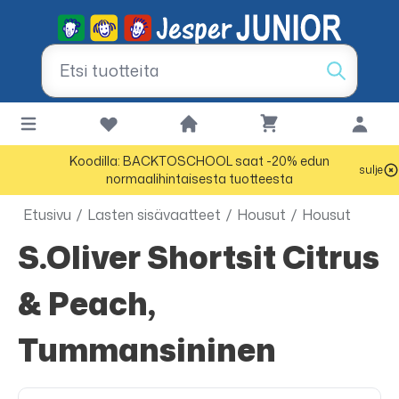
Koodilla: BACKTOSCHOOL saat -20% edun
sulje
normaalihintaisesta tuotteesta
Etusivu
/
Lasten sisävaatteet
/
Housut
/
Housut
s.Oliver Shortsit Citrus
& Peach,
Tummansininen