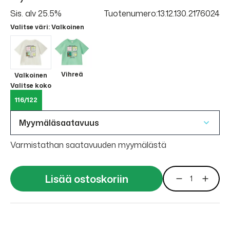
Sis. alv 25.5%
Tuotenumero:13.12.130.2176024
Valitse väri
: Valkoinen
Vihreä
Valkoinen
Valitse koko
116/122
Myymäläsaatavuus
Varmistathan saatavuuden myymälästä
Lisää ostoskoriin