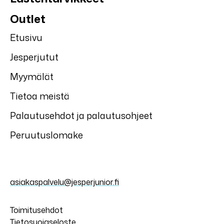
Outlet
Etusivu
Jesperjutut
Myymälät
Tietoa meistä
Palautusehdot ja palautusohjeet
Peruutuslomake
asiakaspalvelu@jesperjunior.fi
Toimitusehdot
Tietosuojaseloste