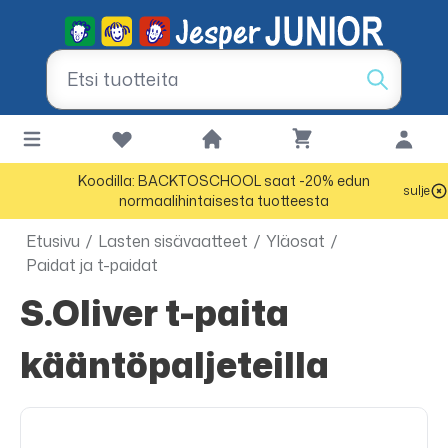
Koodilla: BACKTOSCHOOL saat -20% edun
sulje
normaalihintaisesta tuotteesta
Etusivu
/
Lasten sisävaatteet
/
Yläosat
/
Paidat ja t-paidat
s.Oliver t-paita
kääntöpaljeteilla