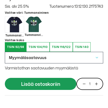
Sis. alv 25.5%
Tuotenumero:13.12.130.2175743
Valitse väri
: Tummansininen
Tummanvihreä
Tummansininen
Valitse koko
TSIN 92/98
TSIN 104/110
TSIN 116/122
TSIN 140
Myymäläsaatavuus
Varmistathan saatavuuden myymälästä
Lisää ostoskoriin