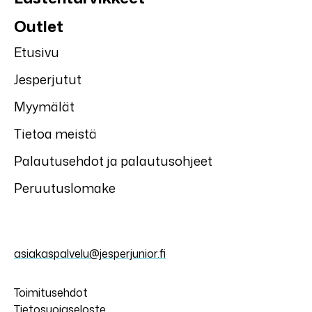
Outlet
Etusivu
Jesperjutut
Myymälät
Tietoa meistä
Palautusehdot ja palautusohjeet
Peruutuslomake
asiakaspalvelu@jesperjunior.fi
Toimitusehdot
Tietosuojaseloste