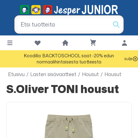
Koodilla: BACKTOSCHOOL saat -20% edun
sulje
normaalihintaisesta tuotteesta
Etusivu
/
Lasten sisävaatteet
/
Housut
/
Housut
s.Oliver TONI housut