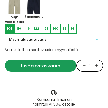
tummansininen
beige
Valitse koko
104
110
116
122
128
140
92
98
Myymäläsaatavuus
Varmistathan saatavuuden myymälästä
Lisää ostoskoriin
Kampanja: Ilmainen
toimitus yli 90€ ostoille