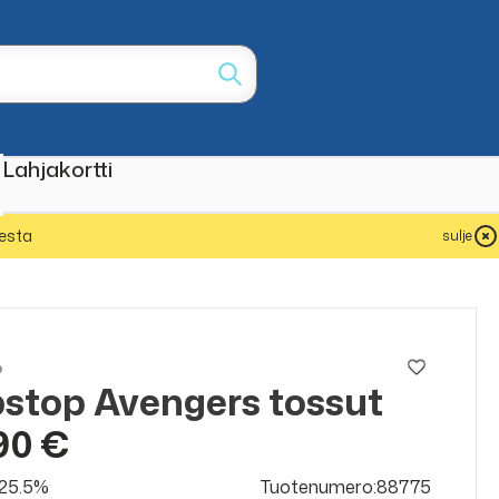
Lahjakortti
esta
sulje
p
pstop Avengers tossut
90 €
v 25.5%
Tuotenumero:88775