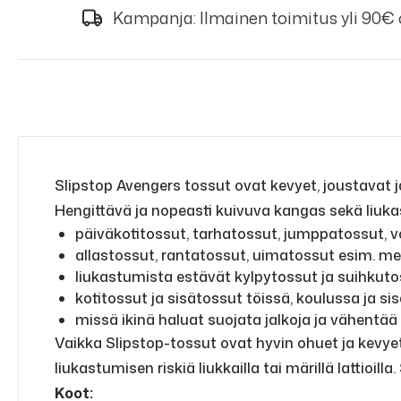
Kampanja: Ilmainen toimitus yli 90€
Slipstop Avengers tossut ovat kevyet, joustavat ja
Hengittävä ja nopeasti kuivuva kangas sekä liuka
päiväkotitossut, tarhatossut, jumppatossut, v
allastossut, rantatossut, uimatossut esim. m
liukastumista estävät kylpytossut ja suihkuto
kotitossut ja sisätossut töissä, koulussa ja si
missä ikinä haluat suojata jalkoja ja vähentää 
Vaikka Slipstop-tossut ovat hyvin ohuet ja kevyet,
liukastumisen riskiä liukkailla tai märillä lattioill
Koot: