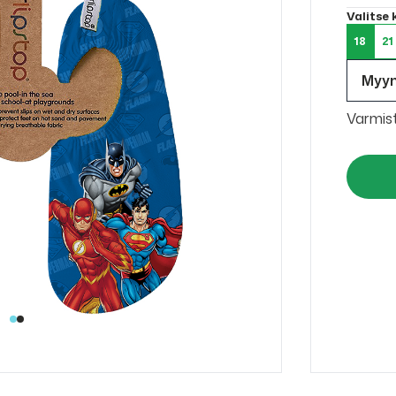
Valitse
18
21
Myy
Varmis