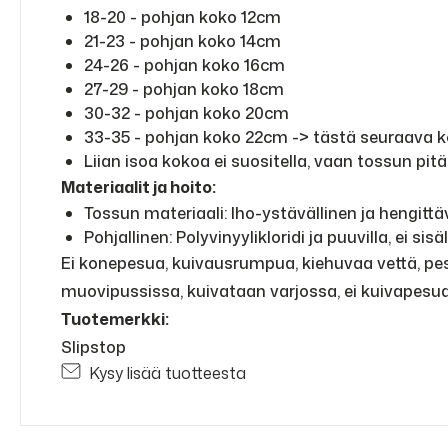
18-20 - pohjan koko 12cm
21-23 - pohjan koko 14cm
24-26 - pohjan koko 16cm
27-29 - pohjan koko 18cm
30-32 - pohjan koko 20cm
33-35 - pohjan koko 22cm -> tästä seuraava k
Liian isoa kokoa ei suositella, vaan tossun pit
Materiaalit ja hoito:
Tossun materiaali: Iho-ystävällinen ja hengittä
Pohjallinen: Polyvinyylikloridi ja puuvilla, ei si
Ei konepesua, kuivausrumpua, kiehuvaa vettä, pes
muovipussissa, kuivataan varjossa, ei kuivapesua 
Tuotemerkki:
Slipstop
Kysy lisää tuotteesta