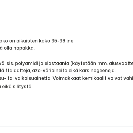
oko on aikuisten koko 35-36 jne
ää olla napakka.
vä, sis. polyamidi ja elastaania (käytetään mm. alusvaatte
sällä ftalaatteja, azo-väriaineita eikä karsinogeeneja.
u- tai valkaisuainetta. Voimakkaat kemikaalit voivat vahi
eikä silitystä.