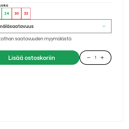
 koko
24
30
33
mäläsaatavuus
tathan saatavuuden myymälästä
Lisää ostoskoriin