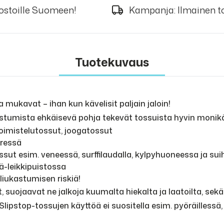
 ostoille Suomeen!
Kampanja: Ilmainen to
Tuotekuvaus
 mukavat – ihan kun kävelisit paljain jaloin!
stumista ehkäisevä pohja tekevät tossuista hyvin monikäy
oimistelutossut, joogatossut
eressä
ssut esim. veneessä, surffilaudalla, kylpyhuoneessa ja su
sä-leikkipuistossa
liukastumisen riskiä!
 suojaavat ne jalkoja kuumalta hiekalta ja laatoilta, sekä
a. Slipstop-tossujen käyttöä ei suositella esim. pyöräillessä