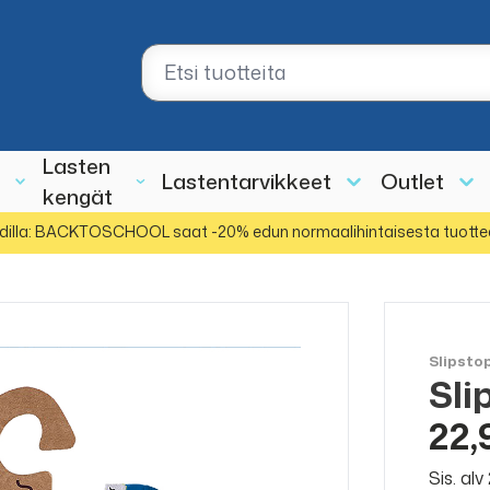
Lasten
Lastentarvikkeet
Outlet
kengät
dilla: BACKTOSCHOOL saat -20% edun normaalihintaisesta tuotte
Slipsto
Sli
22,
Sis. al