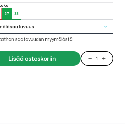
 koko
27
33
mäläsaatavuus
tathan saatavuuden myymälästä
Lisää ostoskoriin