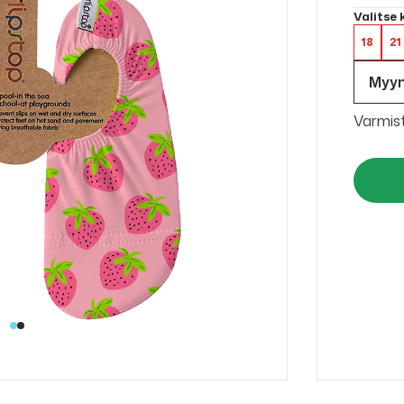
Valitse
18
21
Myy
Varmis