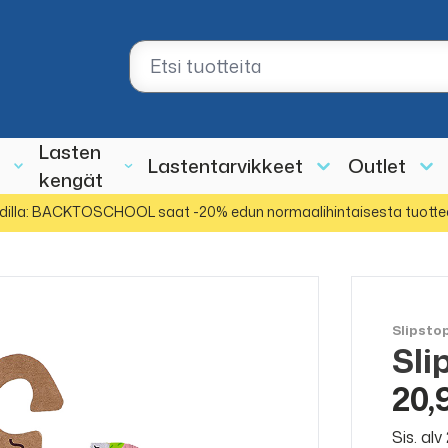
Lasten
Lastentarvikkeet
Outlet
kengät
dilla: BACKTOSCHOOL saat -20% edun normaalihintaisesta tuotte
Slipsto
Sli
20,
Sis. al