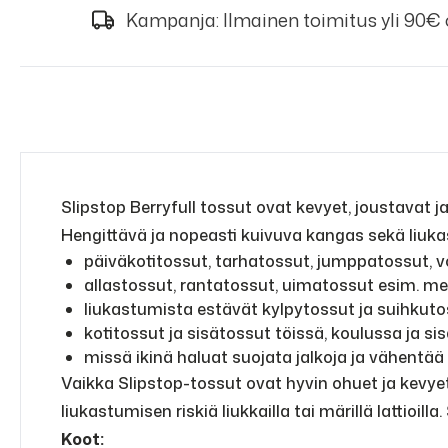
Kampanja: Ilmainen toimitus yli 90€
Slipstop Berryfull tossut ovat kevyet, joustavat ja
Hengittävä ja nopeasti kuivuva kangas sekä liuka
päiväkotitossut, tarhatossut, jumppatossut, v
allastossut, rantatossut, uimatossut esim. m
liukastumista estävät kylpytossut ja suihkuto
kotitossut ja sisätossut töissä, koulussa ja si
missä ikinä haluat suojata jalkoja ja vähentää 
Vaikka Slipstop-tossut ovat hyvin ohuet ja kevyet,
liukastumisen riskiä liukkailla tai märillä lattioill
Koot: