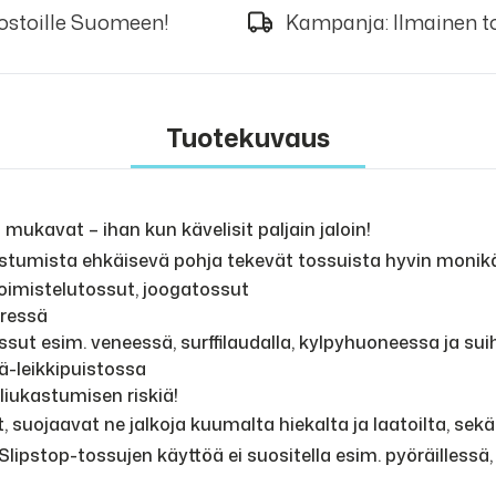
 ostoille Suomeen!
Kampanja: Ilmainen to
Tuotekuvaus
 mukavat – ihan kun kävelisit paljain jaloin!
stumista ehkäisevä pohja tekevät tossuista hyvin monikäy
oimistelutossut, joogatossut
eressä
ssut esim. veneessä, surffilaudalla, kylpyhuoneessa ja su
sä-leikkipuistossa
liukastumisen riskiä!
 suojaavat ne jalkoja kuumalta hiekalta ja laatoilta, sekä
a. Slipstop-tossujen käyttöä ei suositella esim. pyöräillessä