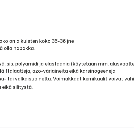
oko on aikuisten koko 35-36 jne
ää olla napakka.
vä, sis. polyamidi ja elastaania (käytetään mm. alusvaatte
sällä ftalaatteja, azo-väriaineita eikä karsinogeeneja.
u- tai valkaisuainetta. Voimakkaat kemikaalit voivat vahi
eikä silitystä.