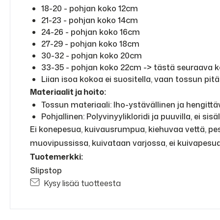
18-20 - pohjan koko 12cm
21-23 - pohjan koko 14cm
24-26 - pohjan koko 16cm
27-29 - pohjan koko 18cm
30-32 - pohjan koko 20cm
33-35 - pohjan koko 22cm -> tästä seuraava k
Liian isoa kokoa ei suositella, vaan tossun pit
Materiaalit ja hoito:
Tossun materiaali: Iho-ystävällinen ja hengittä
Pohjallinen: Polyvinyylikloridi ja puuvilla, ei si
Ei konepesua, kuivausrumpua, kiehuvaa vettä, pes
muovipussissa, kuivataan varjossa, ei kuivapesua 
Tuotemerkki:
Slipstop
Kysy lisää tuotteesta