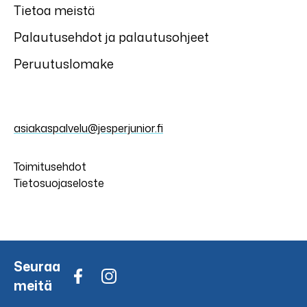
Tietoa meistä
Palautusehdot ja palautusohjeet
Peruutuslomake
asiakaspalvelu@jesperjunior.fi
Toimitusehdot
Tietosuojaseloste
Seuraa
meitä