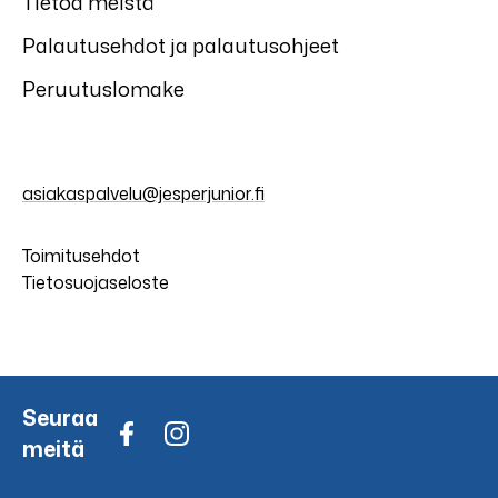
Tietoa meistä
Palautusehdot ja palautusohjeet
Peruutuslomake
asiakaspalvelu@jesperjunior.fi
Toimitusehdot
Tietosuojaseloste
Seuraa
meitä