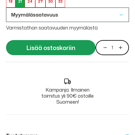
18
21
24
27
30
33
Myymäläsaatavuus
Varmistathan saatavuuden myymälästä
Lisää ostoskoriin
Kampanja: Ilmainen
toimitus yli 90€ ostoille
Suomeen!