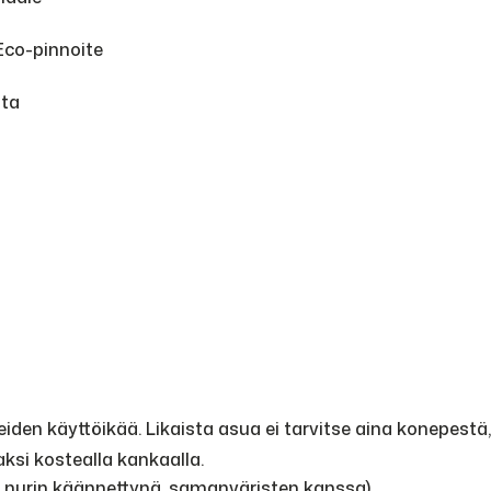
 Eco-pinnoite
sta
en käyttöikää. Likaista asua ei tarvitse aina konepestä, 
ksi kostealla kankaalla.
, nurin käännettynä, samanväristen kanssa)