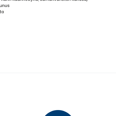
eunus
ta