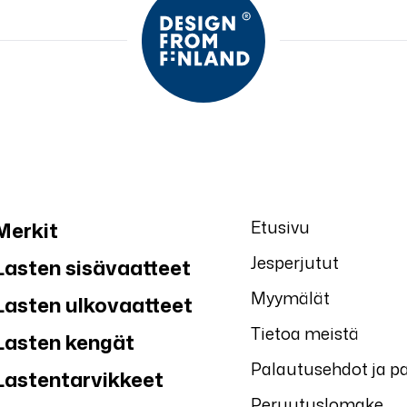
Etusivu
Merkit
Jesperjutut
Lasten sisävaatteet
Myymälät
Lasten ulkovaatteet
Tietoa meistä
Lasten kengät
Palautusehdot ja p
Lastentarvikkeet
Peruutuslomake