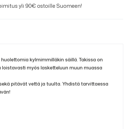
imitus yli 90€ ostoille Suomeen!
 huolettomia kylmimmilläkin säillä. Takissa on
tuu loistavasti myös lasketteluun muun muassa
kä pitävät vettä ja tuulta. Yhdistä tarvittaessa
ävän!