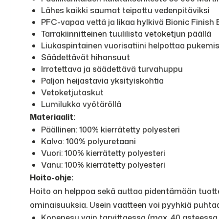
Lähes kaikki saumat teipattu vedenpitäviksi
PFC-vapaa vettä ja likaa hylkivä Bionic Finish
Tarrakiinnitteinen tuulilista vetoketjun päällä
Liukaspintainen vuorisatiini helpottaa pukemi
Säädettävät hihansuut
Irrotettava ja säädettävä turvahuppu
Paljon heijastavia yksityiskohtia
Vetoketjutaskut
Lumilukko vyötäröllä
Materiaalit:
Päällinen: 100% kierrätetty polyesteri
Kalvo: 100% polyuretaani
Vuori: 100% kierrätetty polyesteri
Vanu: 100% kierrätetty polyesteri
Hoito-ohje:
Hoito on helppoa sekä auttaa pidentämään tuotteid
ominaisuuksia. Usein vaatteen voi pyyhkiä puhtaa
Konepesu vain tarvittaessa (max. 40 asteessa