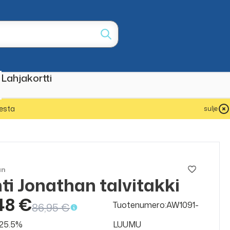
Lahjakortti
esta
sulje
an
ti Jonathan talvitakki
ALE
50%
48 €
Tuotenumero:AW1091-
86,95 €
v 25.5%
LUUMU