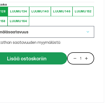
 koko
128
LUUMU 134
LUUMU 140
LUUMU 146
LUUMU 152
158
LUUMU 164
mäläsaatavuus
tathan saatavuuden myymälästä
Lisää ostoskoriin