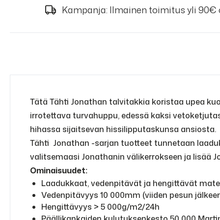
Kampanja: Ilmainen toimitus yli 90€
Tätä Tähti Jonathan talvitakkia koristaa upea kuo
irrotettava turvahuppu, edessä kaksi vetoketjuta
hihassa sijaitsevan hissilipputaskunsa ansiosta.
Tähti Jonathan -sarjan tuotteet tunnetaan laadukk
valitsemaasi Jonathanin välikerrokseen ja lisää
Ominaisuudet:
Laadukkaat, vedenpitävät ja hengittävät mater
Vedenpitävyys 10 000mm (viiden pesun jälkee
Hengittävyys > 5 000g/m2/24h
Päällikankaiden kulutuksenkesto 50 000 Marti