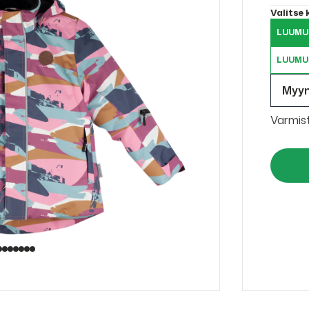
Valitse
LUUMU 
LUUMU 
Myy
Varmis