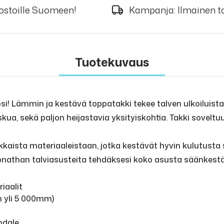
 ostoille Suomeen!
Kampanja: Ilmainen to
Tuotekuvaus
si! Lämmin ja kestävä toppatakki tekee talven ulkoiluista
skua, sekä paljon heijastavia yksityiskohtia. Takki sovel
aista materiaaleistaan, jotka kestävät hyvin kulutusta se
 Jonathan talviasusteita tehdäksesi koko asusta säänkest
iaalit
n yli 5 000mm)
ndale