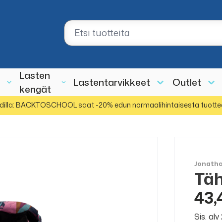
Lasten
Lastentarvikkeet
Outlet
kengät
dilla: BACKTOSCHOOL saat -20% edun normaalihintaisesta tuotte
Jonath
Täh
ALE
50%
43,
Sis. al