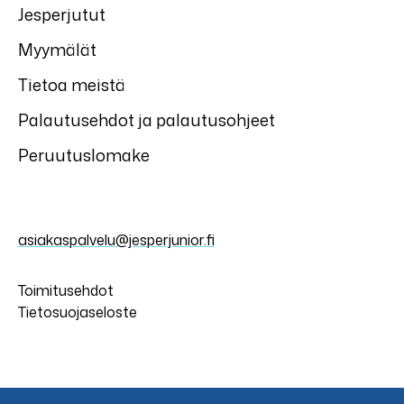
Jesperjutut
Myymälät
Tietoa meistä
Palautusehdot ja palautusohjeet
Peruutuslomake
asiakaspalvelu@jesperjunior.fi
Toimitusehdot
Tietosuojaseloste