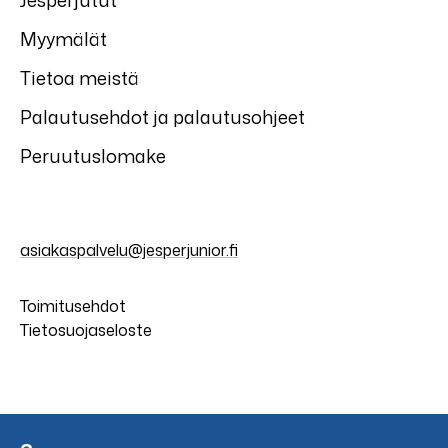
Jesperjutut
Myymälät
Tietoa meistä
Palautusehdot ja palautusohjeet
Peruutuslomake
asiakaspalvelu@jesperjunior.fi
Toimitusehdot
Tietosuojaseloste