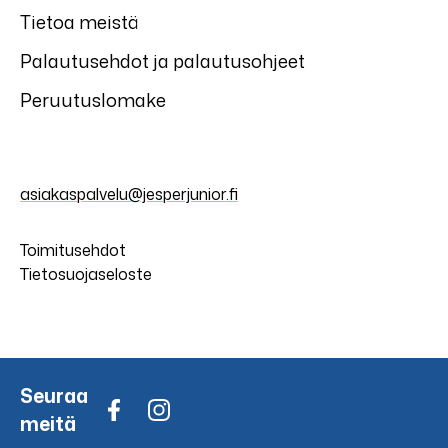
Tietoa meistä
Palautusehdot ja palautusohjeet
Peruutuslomake
asiakaspalvelu@jesperjunior.fi
Toimitusehdot
Tietosuojaseloste
Seuraa
meitä