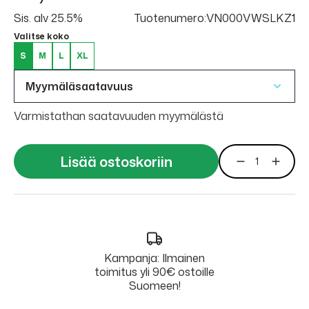
Sis. alv 25.5%
Tuotenumero:VN000VWSLKZ1
Valitse koko
S
M
L
XL
Myymäläsaatavuus
Varmistathan saatavuuden myymälästä
Lisää ostoskoriin
Kampanja: Ilmainen
toimitus yli 90€ ostoille
Suomeen!