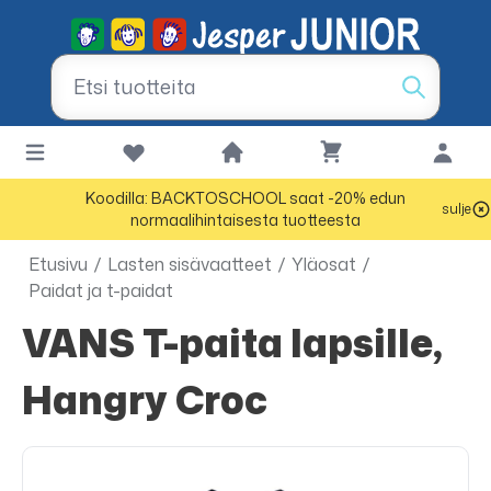
Koodilla: BACKTOSCHOOL saat -20% edun
sulje
normaalihintaisesta tuotteesta
Etusivu
/
Lasten sisävaatteet
/
Yläosat
/
Paidat ja t-paidat
VANS T-paita lapsille,
Hangry Croc