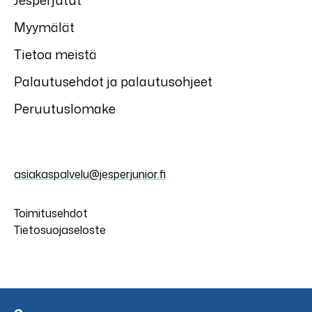
Jesperjutut
Myymälät
Tietoa meistä
Palautusehdot ja palautusohjeet
Peruutuslomake
asiakaspalvelu@jesperjunior.fi
Toimitusehdot
Tietosuojaseloste