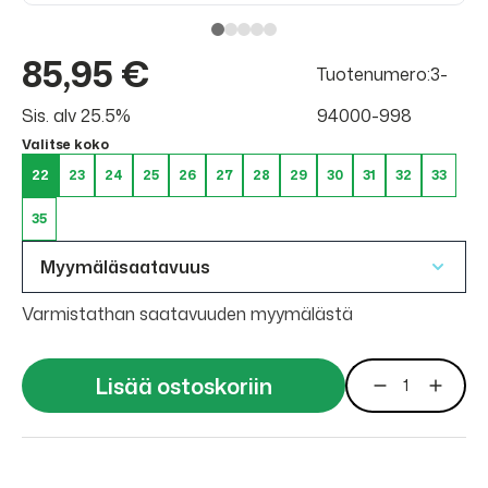
85,95 €
Tuotenumero:3-
Sis. alv 25.5%
94000-998
Valitse koko
22
23
24
25
26
27
28
29
30
31
32
33
35
Myymäläsaatavuus
Varmistathan saatavuuden myymälästä
Lisää ostoskoriin