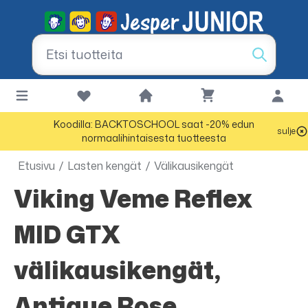
Koodilla: BACKTOSCHOOL saat -20% edun
sulje
normaalihintaisesta tuotteesta
Etusivu
/
Lasten kengät
/
Välikausikengät
Viking Veme Reflex
MID GTX
välikausikengät,
Antique Rose