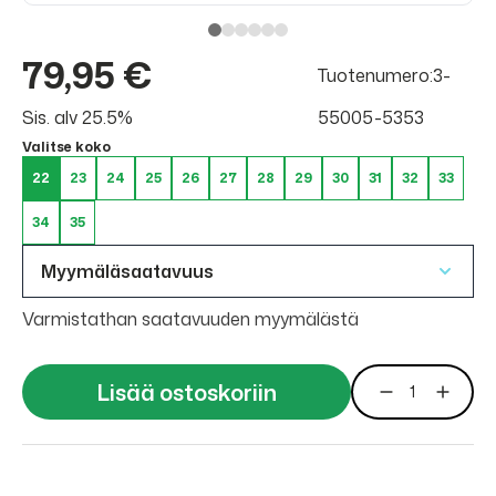
79,95 €
Tuotenumero:3-
Sis. alv 25.5%
55005-5353
Valitse koko
22
23
24
25
26
27
28
29
30
31
32
33
34
35
Myymäläsaatavuus
Varmistathan saatavuuden myymälästä
Lisää ostoskoriin