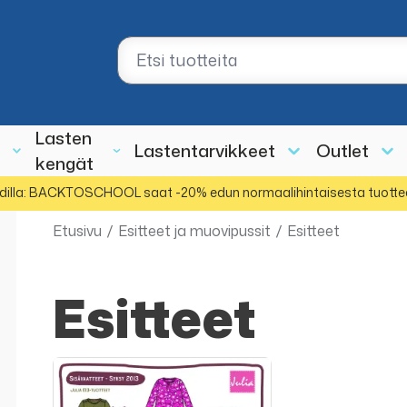
Lasten
Lastentarvikkeet
Outlet
kengät
dilla: BACKTOSCHOOL saat -20% edun normaalihintaisesta tuotte
Etusivu
/
Esitteet ja muovipussit
/
Esitteet
Esitteet