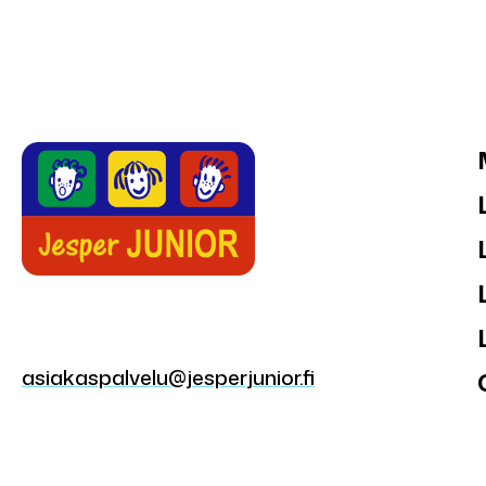
asiakaspalvelu@jesperjunior.fi