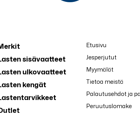
Etusivu
Merkit
Jesperjutut
Lasten sisävaatteet
Myymälät
Lasten ulkovaatteet
Tietoa meistä
Lasten kengät
Palautusehdot ja p
Lastentarvikkeet
Peruutuslomake
Outlet