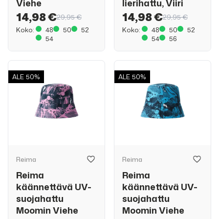
Viehe
lierihattu, Viiri
14,98 €
14,98 €
29,95 €
29,95 €
Koko:
48
50
52
Koko:
48
50
52
54
54
56
ALE
50%
ALE
50%
Reima
Reima
Reima
Reima
käännettävä UV-
käännettävä UV-
suojahattu
suojahattu
Moomin Viehe
Moomin Viehe