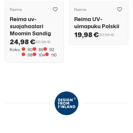
Reima
Reima
Reima uv-
Reima UV-
suojahaalari
uimapuku Polskii
Moomin Sandig
19,98 €
39,95 €
24,98 €
49,95 €
Koko:
80
86
92
98
104
110