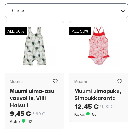
ALE
50%
ALE
50%
Muumi
Muumi
Muumi uima-asu
Muumi uimapuku,
vauvoille, Villi
Simpukkaranta
Haisuli
12,45 €
24,90 €
9,45 €
18,90 €
Koko:
86
Koko:
62