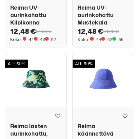
Reima UV-
Reima UV-
aurinkohattu
aurinkohattu
Kilpikonna
Mustekala
12,48 €
12,48 €
24,95 €
24,95 €
Koko:
44
48
52
Koko:
44
52
56
ALE
50%
ALE
50%
Reima lasten
Reima
aurinkohattu,
käännettävä