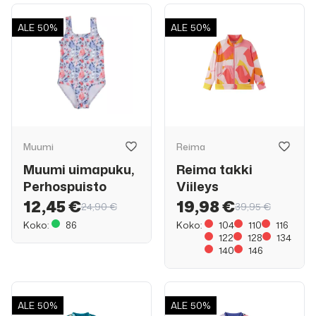
ALE
50%
ALE
50%
Muumi
Reima
Muumi uimapuku,
Reima takki
Perhospuisto
Viileys
12,45 €
19,98 €
24,90 €
39,95 €
Koko:
86
Koko:
104
110
116
122
128
134
140
146
ALE
50%
ALE
50%