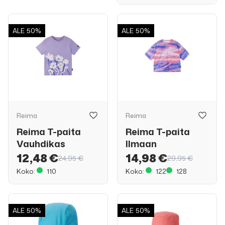
ALE
50%
ALE
50%
Reima
Reima
Reima T-paita
Reima T-paita
Vauhdikas
Ilmaan
12,48 €
14,98 €
24,95 €
29,95 €
Koko:
110
Koko:
122
128
ALE
50%
ALE
50%