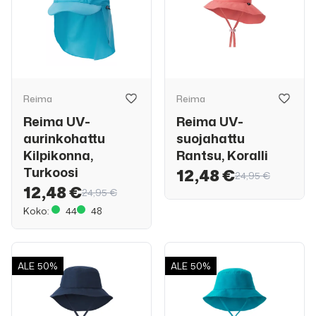
Reima
Reima
Reima UV-
Reima UV-
aurinkohattu
suojahattu
Kilpikonna,
Rantsu, Koralli
Turkoosi
12,48 €
24,95 €
12,48 €
24,95 €
Koko:
44
48
ALE
50%
ALE
50%