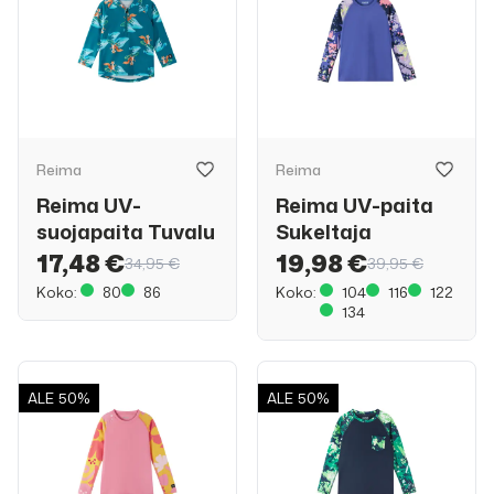
Reima
Reima
Reima UV-
Reima UV-paita
suojapaita Tuvalu
Sukeltaja
17,48 €
19,98 €
34,95 €
39,95 €
Koko:
80
86
Koko:
104
116
122
134
ALE
50%
ALE
50%