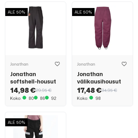
ALE
50%
ALE
50%
Jonathan
Jonathan
Jonathan
Jonathan
softshell-housut
välikausihousut
14,98 €
17,48 €
29,95 €
34,95 €
Koko:
80
86
92
Koko:
98
ALE
50%