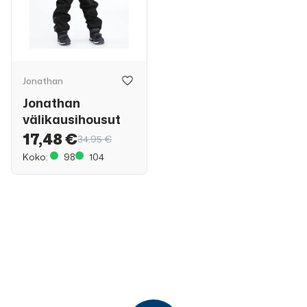
Jonathan
Jonathan
välikausihousut
17,48 €
34,95 €
Koko:
98
104