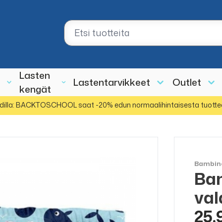
Lasten
Lastentarvikkeet
Outlet
kengät
dilla: BACKTOSCHOOL saat -20% edun normaalihintaisesta tuotte
Bambin
Bam
val
25,