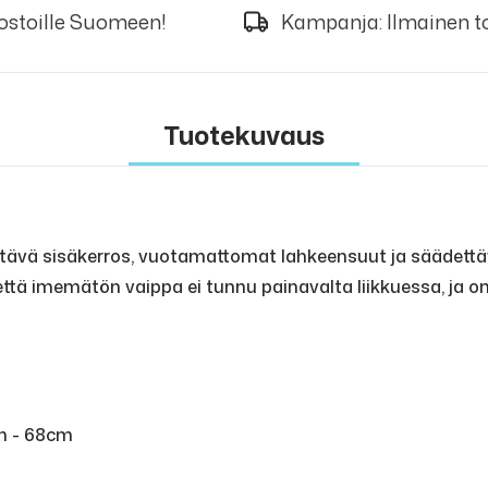
 ostoille Suomeen!
Kampanja: Ilmainen to
Tuotekuvaus
ävä sisäkerros, vuotamattomat lahkeensuut ja säädettävä
että imemätön vaippa ei tunnu painavalta liikkuessa, ja o
cm - 68cm