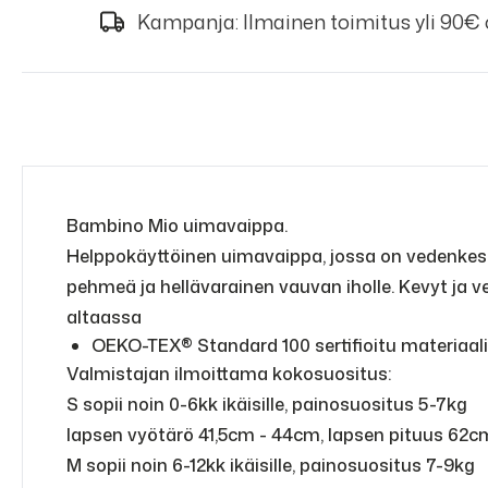
Kampanja: Ilmainen toimitus yli 90€
Bambino Mio uimavaippa.
Helppokäyttöinen uimavaippa, jossa on vedenkest
pehmeä ja hellävarainen vauvan iholle. Kevyt ja v
altaassa
OEKO-TEX® Standard 100 sertifioitu materiaali
Valmistajan ilmoittama kokosuositus:
S sopii noin 0-6kk ikäisille, painosuositus 5-7kg
lapsen vyötärö 41,5cm - 44cm, lapsen pituus 62
M sopii noin 6-12kk ikäisille, painosuositus 7-9kg