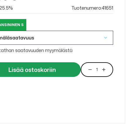
v 25.5%
Tuotenumero:41651
ANSININEN S
mäläsaatavuus
tathan saatavuuden myymälästä
Lisää ostoskoriin