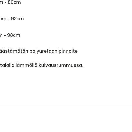
cm - 80cm
0cm - 92cm
cm - 98cm
 päästämätön polyuretaanipinnoite
atalalla lämmöllä kuivausrummussa.