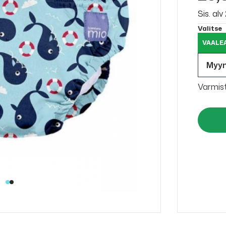
Sis. al
Valitse
VAALE
Myy
Varmis