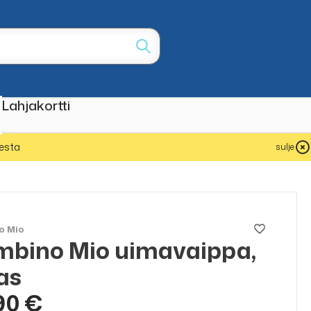
Lahjakortti
esta
sulje
o Mio
bino Mio uimavaippa,
as
90 €