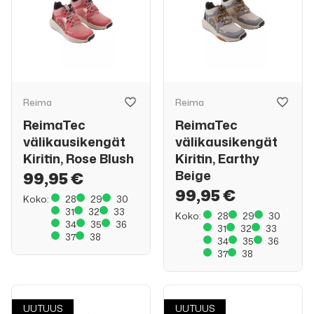
Reima
Reima
ReimaTec
ReimaTec
välikausikengät
välikausikengät
Kiritin, Rose Blush
Kiritin, Earthy
Beige
99,95 €
99,95 €
Koko:
28
29
30
31
32
33
Koko:
28
29
30
34
35
36
31
32
33
37
38
34
35
36
37
38
UUTUUS
UUTUUS