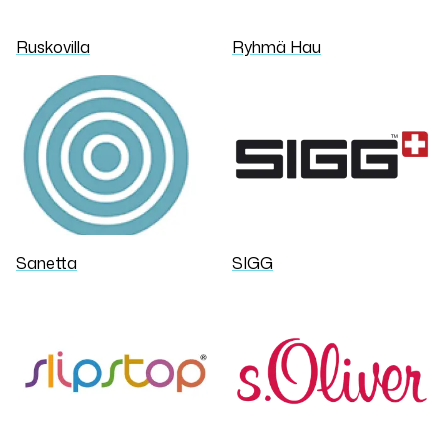
Ruskovilla
Ryhmä Hau
Sanetta
SIGG