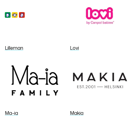
Lilleman
Lovi
Ma-ia
Makia