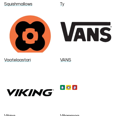
Squishmallows
Ty
Vaatelaastari
VANS
Viking
Viljanmaa