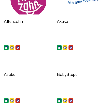
Affenzahn
Akuku
Asobu
BabySteps