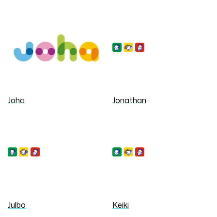
Joha
Jonathan
Julbo
Keiki