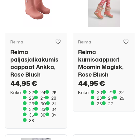
Reima
Reima
Reima
Reima
paljasjalkakumis
kumisaappaat
aappaat Ankka,
Moomin Magisk,
Rose Blush
Rose Blush
44,95 €
44,95 €
Koko:
22
24
25
Koko:
20
21
22
26
27
28
23
24
25
29
30
31
26
27
32
33
34
35
36
37
38