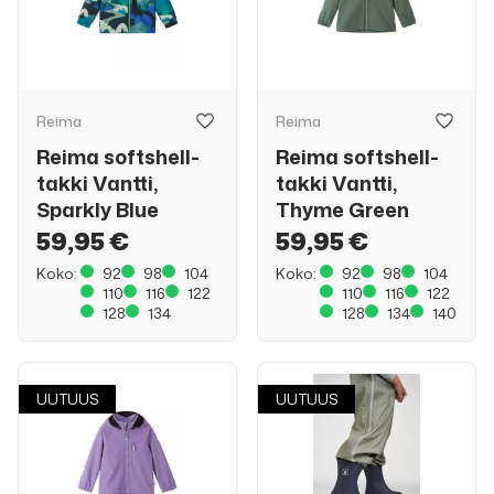
Reima
Reima
Reima softshell-
Reima softshell-
takki Vantti,
takki Vantti,
Sparkly Blue
Thyme Green
59,95 €
59,95 €
Koko:
92
98
104
Koko:
92
98
104
110
116
122
110
116
122
128
134
128
134
140
UUTUUS
UUTUUS