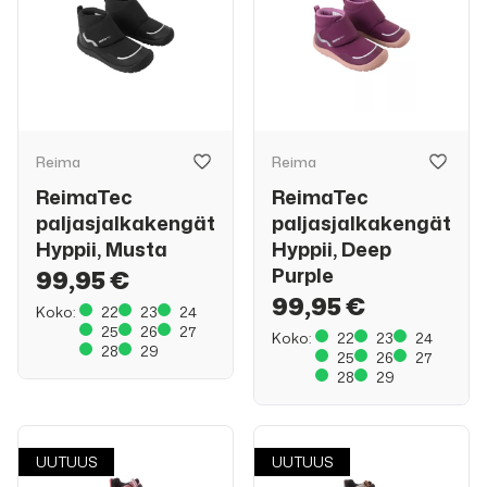
Reima
Reima
ReimaTec
ReimaTec
paljasjalkakengät
paljasjalkakengät
Hyppii, Musta
Hyppii, Deep
Purple
99,95 €
99,95 €
Koko:
22
23
24
25
26
27
Koko:
22
23
24
28
29
25
26
27
28
29
UUTUUS
UUTUUS