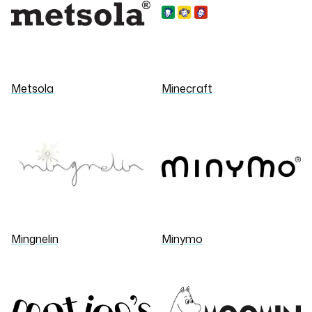
Metsola
Minecraft
Mingnelin
Minymo