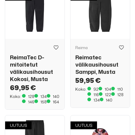
Reima
ReimaTec D-
Reimatec
mitoitetut
välikausihousut
välikausihousut
Samppi, Musta
Kokosi, Musta
59,95 €
69,95 €
Koko:
92
104
110
116
122
128
Koko:
128
134
140
134
140
146
158
164
UUTUUS
UUTUUS