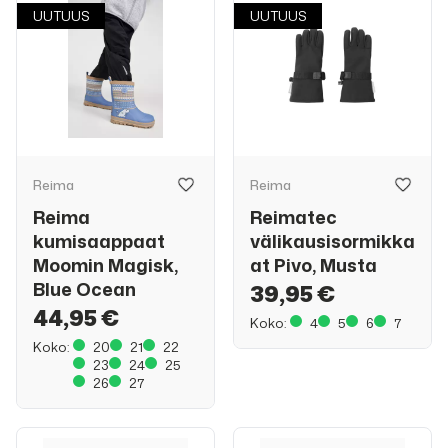
UUTUUS
UUTUUS
Reima
Reima
Reima
Reimatec
kumisaappaat
välikausisormikka
Moomin Magisk,
at Pivo, Musta
Blue Ocean
39,95 €
44,95 €
Koko:
4
5
6
7
Koko:
20
21
22
23
24
25
26
27