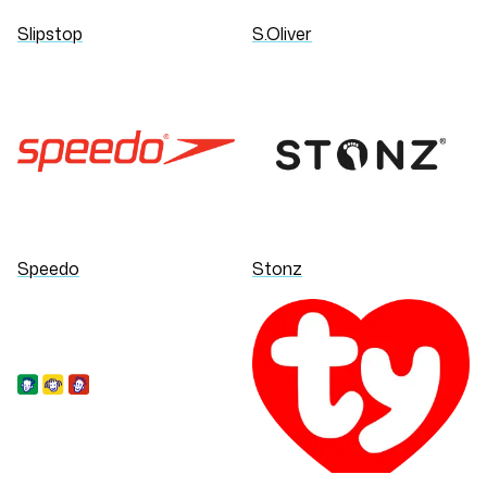
Slipstop
S.Oliver
Speedo
Stonz