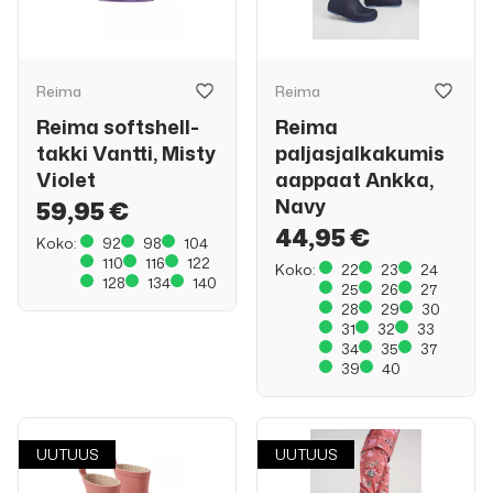
Reima
Reima
Reima softshell-
Reima
takki Vantti, Misty
paljasjalkakumis
Violet
aappaat Ankka,
Navy
59,95 €
44,95 €
Koko:
92
98
104
110
116
122
Koko:
22
23
24
128
134
140
25
26
27
28
29
30
31
32
33
34
35
37
39
40
UUTUUS
UUTUUS