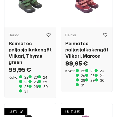
Reima
Reima
ReimaTec
ReimaTec
paljasjalkakengät
paljasjalkakengät
Viikari, Thyme
Viikari, Maroon
green
99,95 €
99,95 €
Koko:
22
23
24
25
26
27
Koko:
22
23
24
28
29
30
25
26
27
31
28
29
30
31
UUTUUS
UUTUUS