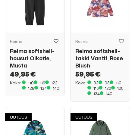
Reima
Reima
Reima softshell-
Reima softshell-
housut Oikotie,
takki Vantti, Rose
Musta
Blush
49,95 €
59,95 €
Koko:
110
116
122
Koko:
92
98
110
128
134
140
116
122
128
134
140
UUTUUS
UUTUUS