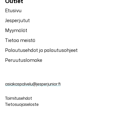
Outlet
Etusivu
Jesperjutut
Myymälät
Tietoa meistä
Palautusehdot ja palautusohjeet
Peruutuslomake
asiakaspalvelu@jesperjunior.fi
Toimitusehdot
Tietosuojaseloste