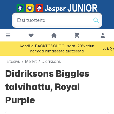
Koodilla: BACKTOSCHOOL saat -20% edun
sulje
normaalihintaisesta tuotteesta
Etusivu
/
Merkit
/
Didriksons
Didriksons Biggles
talvihattu, Royal
Purple