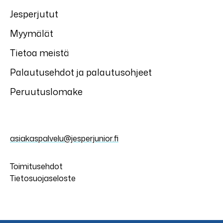
Jesperjutut
Myymälät
Tietoa meistä
Palautusehdot ja palautusohjeet
Peruutuslomake
asiakaspalvelu@jesperjunior.fi
Toimitusehdot
Tietosuojaseloste