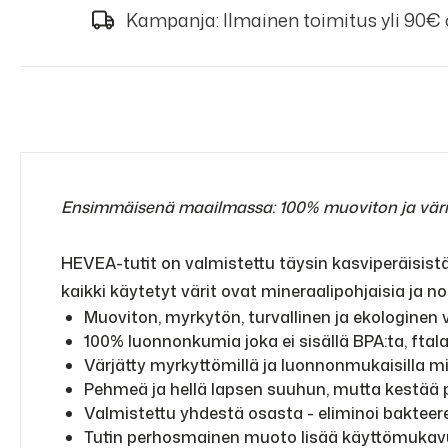
Kampanja: Ilmainen toimitus yli 90€
Ensimmäisenä maailmassa: 100% muoviton ja väril
HEVEA-tutit on valmistettu täysin kasviperäisist
kaikki käytetyt värit ovat mineraalipohjaisia ja
Muoviton, myrkytön, turvallinen ja ekologine
100% luonnonkumia joka ei sisällä BPA:ta, ftala
Värjätty myrkyttömillä ja luonnonmukaisilla min
Pehmeä ja hellä lapsen suuhun, mutta kestää 
Valmistettu yhdestä osasta - eliminoi bakteer
Tutin perhosmainen muoto lisää käyttömukavuut