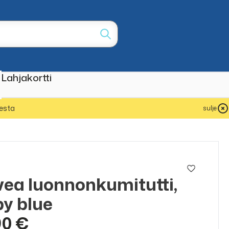
Lahjakortti
esta
sulje
ea luonnonkumitutti,
y blue
90 €