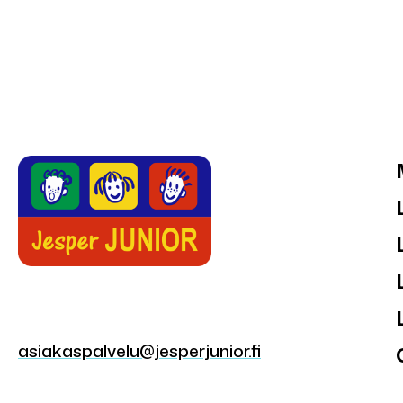
asiakaspalvelu@jesperjunior.fi