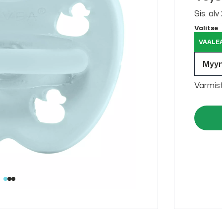
Sis. al
Valitse
VAALE
Myy
Varmis