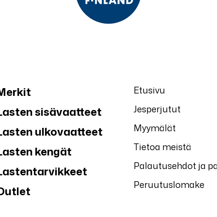
Etusivu
Merkit
Jesperjutut
Lasten sisävaatteet
Myymälät
Lasten ulkovaatteet
Tietoa meistä
Lasten kengät
Palautusehdot ja p
Lastentarvikkeet
Peruutuslomake
Outlet