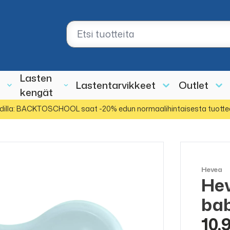
Lasten
Lastentarvikkeet
Outlet
kengät
dilla: BACKTOSCHOOL saat -20% edun normaalihintaisesta tuotte
Hevea
Hev
bab
10,