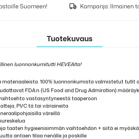
 ostoille Suomeen!
Kampanja: Ilmainen to
Tuotekuvaus
linen luonnonkumitutti HEVEAlta!
ä materiaaleista. 100% luonnonkumista valmistetut tutit
 noudattavat FDA:n (US Food and Drug Admiration) määräyk
n vaihtoehto vastasyntyneestä taaperoon
atteja, PVC:tä tai väriaineita
eraalipohjaisilla väreillä
pureskelua
eja taaten hygieenisimmän vaihtoehdon + siitä ei myöskä
ta antaen tilaa nenälle ja poskille