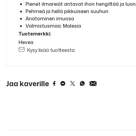
Pienet ilmareiät antavat ihon hengittää ja lu
Pehmeä ja hellä pikkuiseen suuhun
Anatominen imuosa
Valmistusmaa: Malesia
Tuotemerkki:
Hevea
Kysy lisää tuotteesta
Jaa kaverille