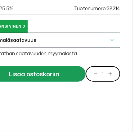
v 25.5%
Tuotenumero:38214
ANSININEN 0
mäläsaatavuus
tathan saatavuuden myymälästä
Lisää ostoskoriin