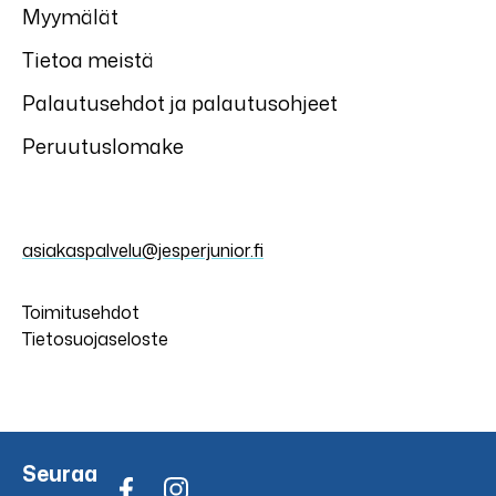
Myymälät
Tietoa meistä
Palautusehdot ja palautusohjeet
Peruutuslomake
asiakaspalvelu@jesperjunior.fi
Toimitusehdot
Tietosuojaseloste
Seuraa