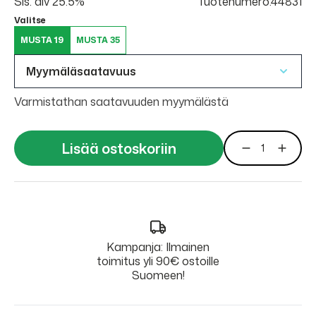
Sis. alv 25.5%
Tuotenumero:44831
Valitse
MUSTA 19
MUSTA 35
Myymäläsaatavuus
Varmistathan saatavuuden myymälästä
Lisää ostoskoriin
Kampanja: Ilmainen
toimitus yli 90€ ostoille
Suomeen!