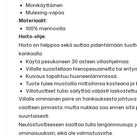
Monikäyttöinen
Mulesing-vapaa
Materiaalit:
100% merinovilla
Hoito-ohje:
Hoito on helppoa sekä auttaa pidentämään tuottei
kankaalla.
Käytä pesukoneen 30 asteen villaohjelmaa.
Villalle suositellaan hienopesuainetta tai erity
Kuivaus tapahtuu huoneenlämmössä.
Tuote tulee muotoilla mittoihinsa kosteana ja
Villatuotteet tulisi säilyttää väljästi laskostett
Villalle ominainen piirre on hankauksesta johtu
vaatteen pinnasta, mutta nukkaa saa ennen sitä
suuntaisesti.
Neulostuotteeseen saattaa tulla langannousuja, 
ominaisuuksiin, eikä ole valmistusvirhe.