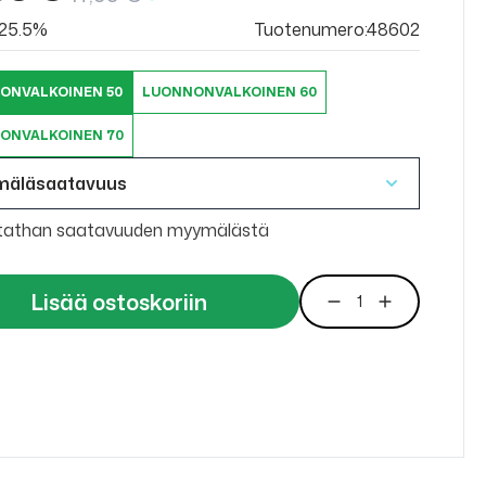
v 25.5%
Tuotenumero:48602
ONVALKOINEN 50
LUONNONVALKOINEN 60
ONVALKOINEN 70
mäläsaatavuus
tathan saatavuuden myymälästä
Lisää ostoskoriin