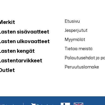
Etusivu
Merkit
Jesperjutut
Lasten sisävaatteet
Myymälät
Lasten ulkovaatteet
Tietoa meistä
Lasten kengät
Palautusehdot ja p
Lastentarvikkeet
Peruutuslomake
Outlet