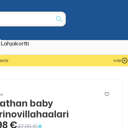
Lahjakortti
esta
sulje
an
nathan baby
ALE
50%
inovillahaalari
98 €
47,95 €