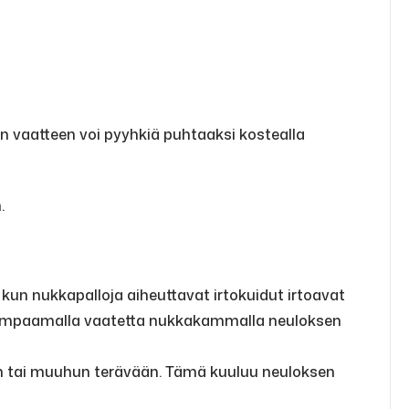
in vaatteen voi pyyhkiä puhtaaksi kostealla
.
un nukkapalloja aiheuttavat irtokuidut irtoavat
 kampaamalla vaatetta nukkakammalla neuloksen
aan tai muuhun terävään. Tämä kuuluu neuloksen