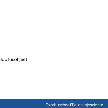
alautusohjeet
Toimitusehdot
Tietosuojaseloste