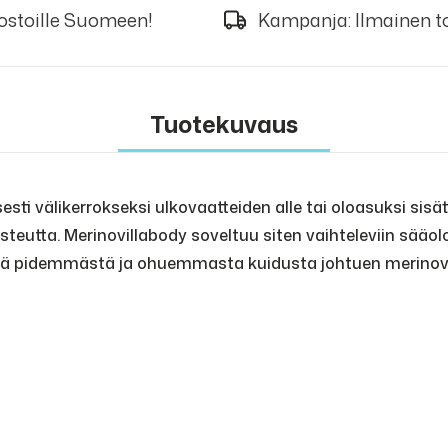
 ostoille Suomeen!
Kampanja: Ilmainen to
Tuotekuvaus
sti välikerrokseksi ulkovaatteiden alle tai oloasuksi sisä
steutta. Merinovillabody soveltuu siten vaihteleviin sää
illä pidemmästä ja ohuemmasta kuidusta johtuen merinovill