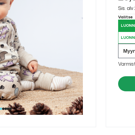
Sis. al
Valitse
LUONN
LUONN
Myy
Varmis