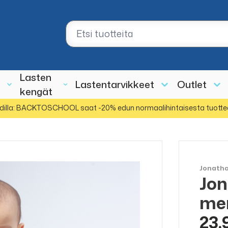
Lasten
Lastentarvikkeet
Outlet
kengät
dilla: BACKTOSCHOOL saat -20% edun normaalihintaisesta tuotte
Jonath
Jo
ALE
50%
mer
23,