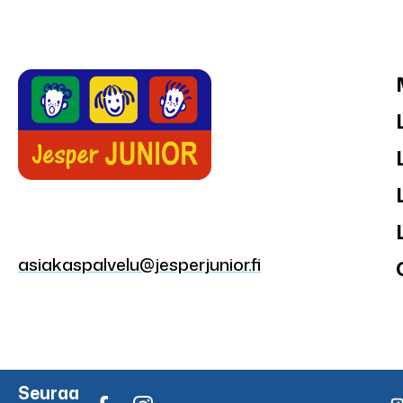
asiakaspalvelu@jesperjunior.fi
Seuraa