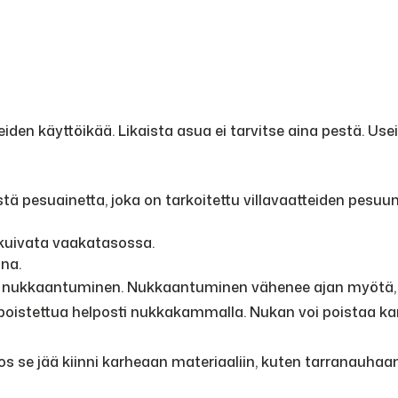
den käyttöikää. Likaista asua ei tarvitse aina pestä. Use
istä pesuainetta, joka on tarkoitettu villavaatteiden pesuun
 kuivata vaakatasossa.
una.
va nukkaantuminen. Nukkaantuminen vähenee ajan myötä, k
 poistettua helposti nukkakammalla. Nukan voi poistaa
jos se jää kiinni karheaan materiaaliin, kuten tarranauh