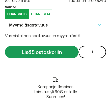
Sis. alv 25.5%
Tuotenumero:39240
Valitse
ORANSSI 36
ORANSSI 41
Myymäläsaatavuus
Varmistathan saatavuuden myymälästä
Lisää ostoskoriin
Kampanja: Ilmainen
toimitus yli 90€ ostoille
Suomeen!