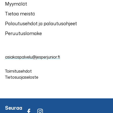
Myymälät
Tietoa meistä
Palautusehdot ja palautusohjeet
Peruutuslomake
asiakaspalvelu@jesperjunior.fi
Toimitusehdot
Tietosuojaseloste
Seuraa