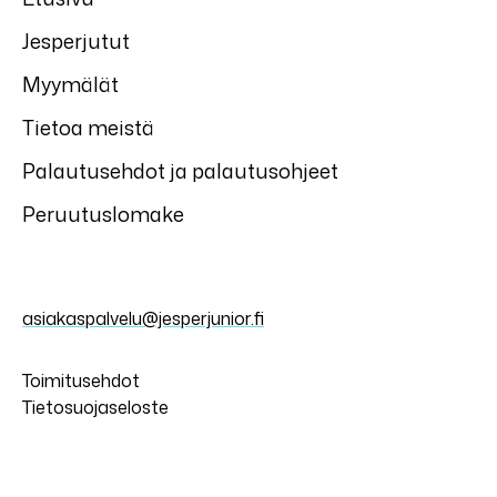
Jesperjutut
Myymälät
Tietoa meistä
Palautusehdot ja palautusohjeet
Peruutuslomake
asiakaspalvelu@jesperjunior.fi
Toimitusehdot
Tietosuojaseloste