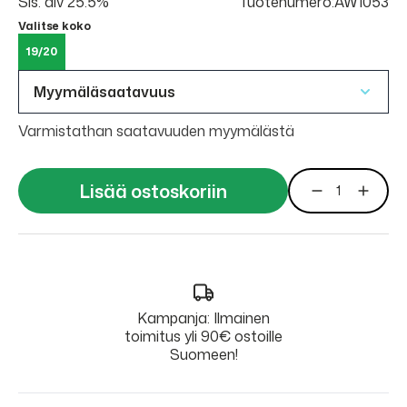
Sis. alv 25.5%
Tuotenumero:AW1053
Valitse koko
19/20
Myymäläsaatavuus
Varmistathan saatavuuden myymälästä
Lisää ostoskoriin
Kampanja: Ilmainen
toimitus yli 90€ ostoille
Suomeen!