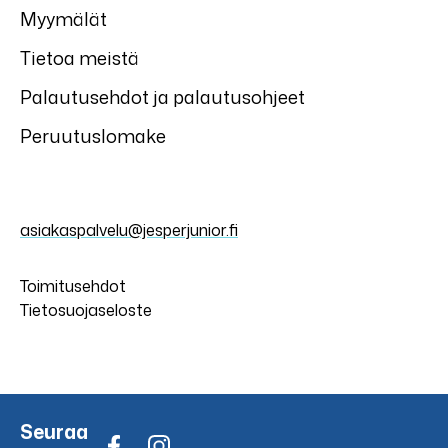
Myymälät
Tietoa meistä
Palautusehdot ja palautusohjeet
Peruutuslomake
asiakaspalvelu@jesperjunior.fi
Toimitusehdot
Tietosuojaseloste
Seuraa