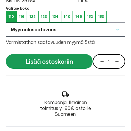
Sis. alv 25.5%
LILA
Valitse koko
110
116
122
128
134
140
146
152
158
Myymäläsaatavuus
Varmistathan saatavuuden myymälästä
Lisää ostoskoriin
Kampanja: Ilmainen
toimitus yli 90€ ostoille
Suomeen!