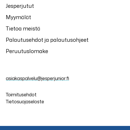
Jesperjutut
Myymälät
Tietoa meistä
Palautusehdot ja palautusohjeet
Peruutuslomake
asiakaspalvelu@jesperjunior.fi
Toimitusehdot
Tietosuojaseloste