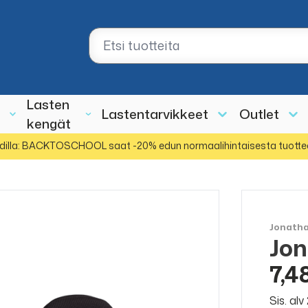
Lasten
Lastentarvikkeet
Outlet
kengät
dilla: BACKTOSCHOOL saat -20% edun normaalihintaisesta tuotte
Jonath
Jon
ALE
50%
7,4
Sis. al