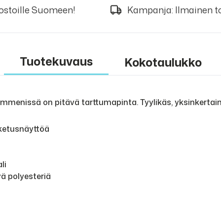
 ostoille Suomeen!
Kampanja: Ilmainen to
Tuotekuvaus
Kokotaulukko
mmenissä on pitävä tarttumapinta. Tyylikäs, yksinkertain
sketusnäyttöä
li
yä polyesteriä