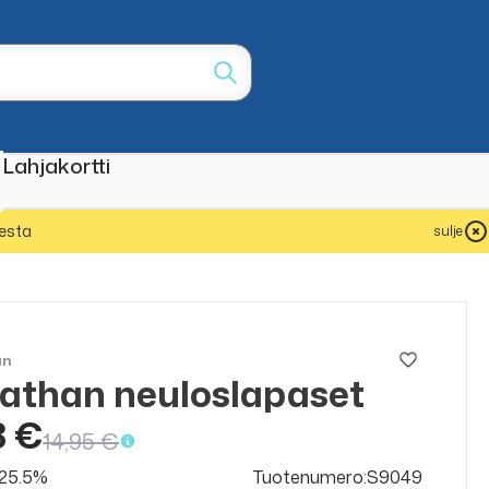
Lahjakortti
esta
sulje
an
athan neuloslapaset
8 €
14,95 €
v 25.5%
Tuotenumero:S9049