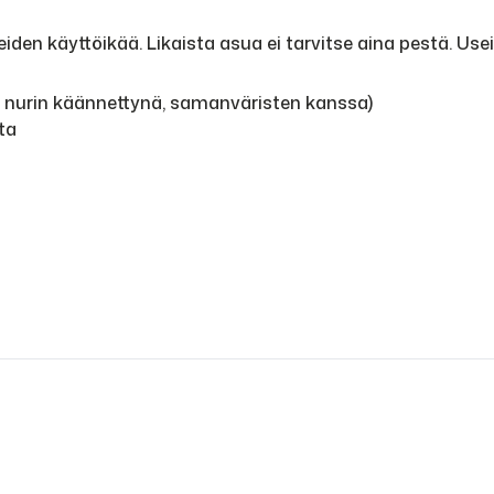
den käyttöikää. Likaista asua ei tarvitse aina pestä. Use
, nurin käännettynä, samanväristen kanssa)
ta