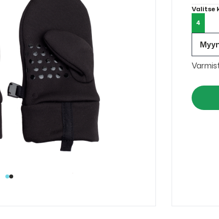
Valitse
4
Myy
Varmis