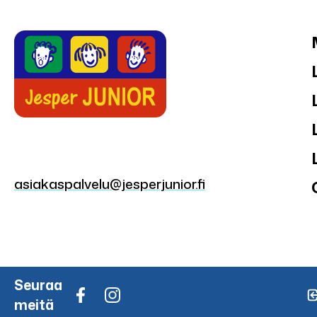
asiakaspalvelu@jesperjunior.fi
Seuraa
meitä