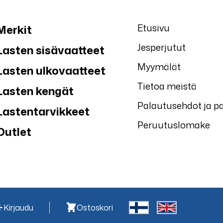
Etusivu
Merkit
Jesperjutut
Lasten sisävaatteet
Myymälät
Lasten ulkovaatteet
Tietoa meistä
Lasten kengät
Palautusehdot ja p
Lastentarvikkeet
Peruutuslomake
Outlet
Kirjaudu
Ostoskori