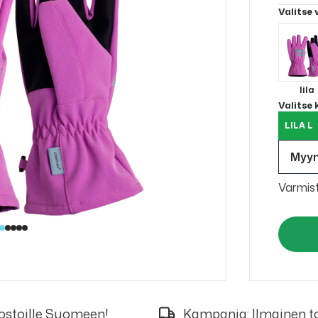
Valitse 
lila
Valitse
LILA L
Myy
Varmis
 ostoille Suomeen!
Kampanja: Ilmainen to