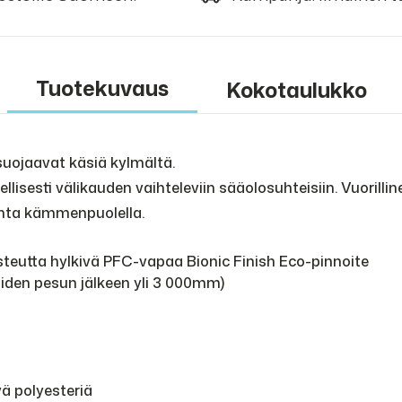
Tuotekuvaus
Kokotaulukko
uojaavat käsiä kylmältä.
lisesti välikauden vaihteleviin sääolosuhteisiin. Vuorilli
inta kämmenpuolella.
kosteutta hylkivä PFC-vapaa Bionic Finish Eco-pinnoite
iden pesun jälkeen yli 3 000mm)
yä polyesteriä