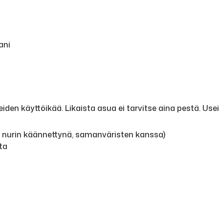
ani
den käyttöikää. Likaista asua ei tarvitse aina pestä. Use
, nurin käännettynä, samanväristen kanssa)
ta