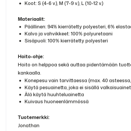
Koot: S (4-6 v.), M (7-9 v.), L (10-12 v.)
Materiaalit:
Päällinen: 94% kierrätetty polyesteri, 6% elasta
Kalvo ja vahvikkeet: 100% polyuretaani
Sisäpuoli: 100% kierrätetty polyesteri
Hoito-ohje:
Hoito on helppoa sekä auttaa pidentämään tuottei
kankaalla.
Konepesu vain tarvittaessa (max. 40 asteessa
Käytä pesuainetta, joka ei sisällä valkaisuainet
Älä käytä huuhteluainetta
Kuivaus huoneenlämmössä
Tuotemerkki:
Jonathan