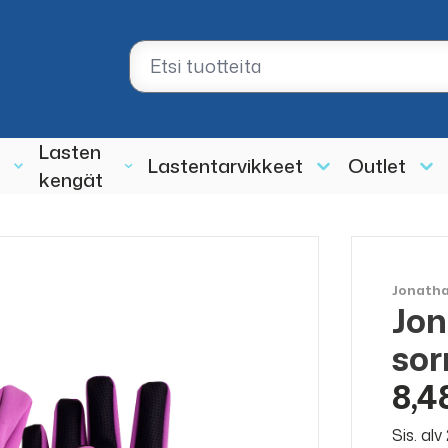
Lasten
Lastentarvikkeet
Outlet
kengät
Jonath
Jon
ALE
50%
so
8,4
Sis. al