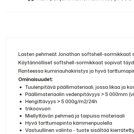
Lasten pehmeät Jonathan softshell-sormikkaat s
Käytännölliset softshell-sormikkaat sopivat täydel
Ranteessa kuminauhakiristys ja hyvä tarttumap
Ominaisuudet:
Tuulenpitävä päällimateriaali, jossa likaa ja 
Päällimateriaalin vedenpitävyys > 5 000mm (vi
Hengittävyys > 5 000g/m2/24h
trikoovuori
Miellyttävän pehmeä ja taipuisa materiaali
Hyvä tarttumapinta kämmenpuolella
Vastuullinen valinta - tuote sisältää kierrätett