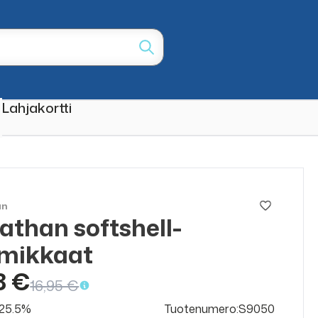
Lahjakortti
an
athan softshell-
ALE
50%
rmikkaat
8 €
16,95 €
v 25.5%
Tuotenumero:S9050