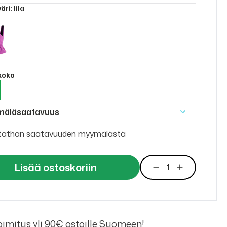
väri
: lila
 koko
mäläsaatavuus
tathan saatavuuden myymälästä
Lisää ostoskoriin
imitus yli 90€ ostoille Suomeen!