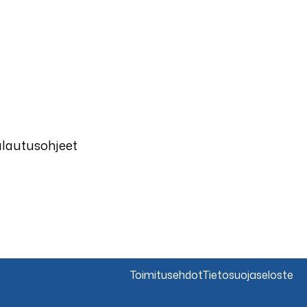
alautusohjeet
Toimitusehdot
Tietosuojaseloste