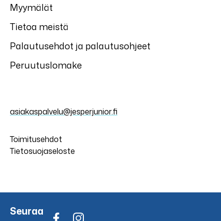
Myymälät
Tietoa meistä
Palautusehdot ja palautusohjeet
Peruutuslomake
asiakaspalvelu@jesperjunior.fi
Toimitusehdot
Tietosuojaseloste
Seuraa