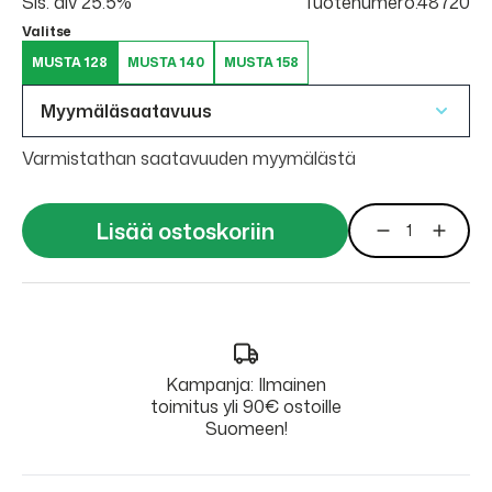
Sis. alv 25.5%
Tuotenumero:48720
Valitse
MUSTA 128
MUSTA 140
MUSTA 158
Myymäläsaatavuus
Varmistathan saatavuuden myymälästä
Lisää ostoskoriin
Kampanja: Ilmainen
toimitus yli 90€ ostoille
Suomeen!