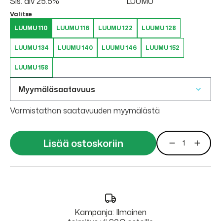
Sis. alv 25.5%
LUUMU
Valitse
LUUMU 110
LUUMU 116
LUUMU 122
LUUMU 128
LUUMU 134
LUUMU 140
LUUMU 146
LUUMU 152
LUUMU 158
Myymäläsaatavuus
Varmistathan saatavuuden myymälästä
Lisää ostoskoriin
Kampanja: Ilmainen