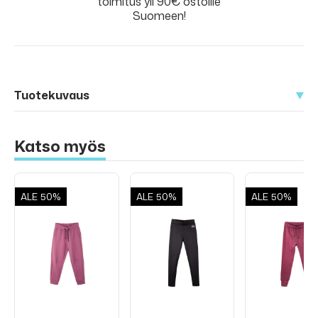
toimitus yli 90€ ostoille
Suomeen!
Tuotekuvaus
Katso myös
ALE
50%
ALE
50%
ALE
50%