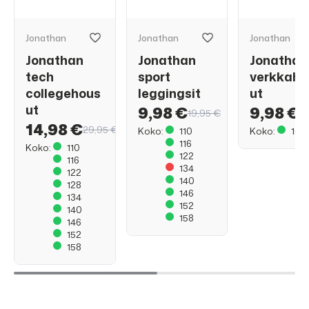
Jonathan
Jonathan
Jonathan
Jonathan
Jonathan
Jonathan
tech
sport
verkkaho
collegehous
leggingsit
ut
ut
9,98 €
9,98 €
19,95 €
1
14,98 €
29,95 €
Koko:
110
Koko:
158
116
Koko:
110
122
116
134
122
140
128
146
134
152
140
158
146
152
158