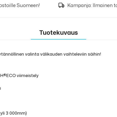
 ostoille Suomeen!
Kampanja: Ilmainen to
Tuotekuvaus
nnöllinen valinta välikauden vaihteleviin säihin!
ISH®ECO viimeistely
s
 yli 3 000mm)