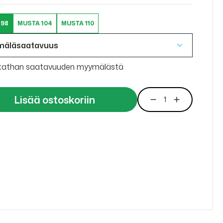
 98
MUSTA 104
MUSTA 110
mäläsaatavuus
tathan saatavuuden myymälästä
Lisää ostoskoriin