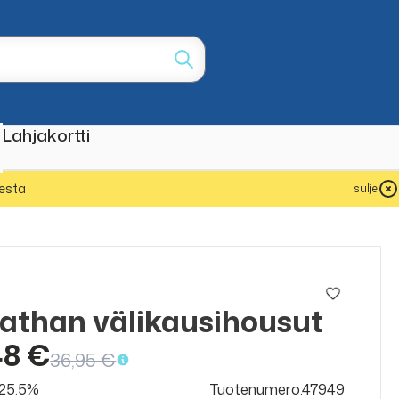
Lahjakortti
esta
sulje
athan välikausihousut
ALE
50%
48 €
36,95 €
v 25.5%
Tuotenumero:47949