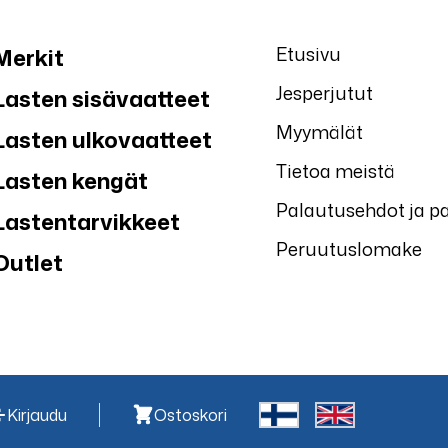
Etusivu
Merkit
Jesperjutut
Lasten sisävaatteet
Myymälät
Lasten ulkovaatteet
Tietoa meistä
Lasten kengät
Palautusehdot ja p
Lastentarvikkeet
Peruutuslomake
Outlet
Kirjaudu
Ostoskori