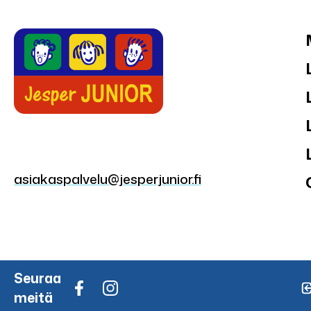
asiakaspalvelu@jesperjunior.fi
Seuraa
meitä