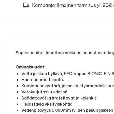
Kampanja: Ilmainen toimitus yli 90€
Supersuositut Jonathan välikausihousut ovat käytä
Ominaisuudet:
Vettä ja likaa hylkivä, PFC-vapaa BIONIC-FIN
Haarasauma teipattu.
Kuminauhavyötärö, jossa kiristysmahdollisuu
Vetoketjutasku edessä
Säädettävät ja irrotettavat jalkalenkit
Heijastavia yksityiskohtia
Vedenpitävyys 5 000mm (viiden pesun jälkeen