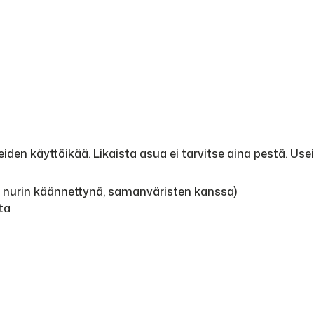
den käyttöikää. Likaista asua ei tarvitse aina pestä. Use
, nurin käännettynä, samanväristen kanssa)
ta