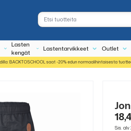
Lasten
Lastentarvikkeet
Outlet
kengät
dilla: BACKTOSCHOOL saat -20% edun normaalihintaisesta tuotte
Jon
ALE
50%
18,
Sis. al