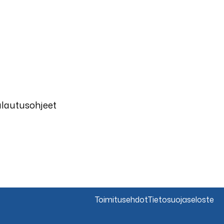
alautusohjeet
Toimitusehdot
Tietosuojaseloste