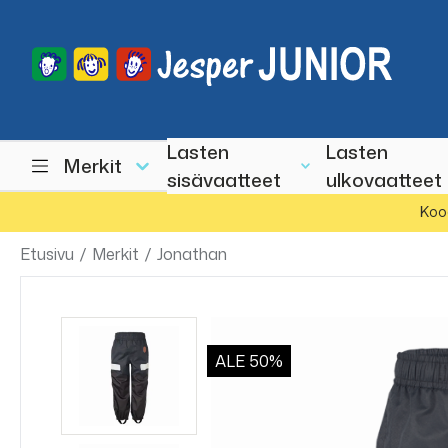
Lasten
Lasten
Merkit
sisävaatteet
ulkovaatteet
Koo
Etusivu
/
Merkit
/
Jonathan
ALE
50%