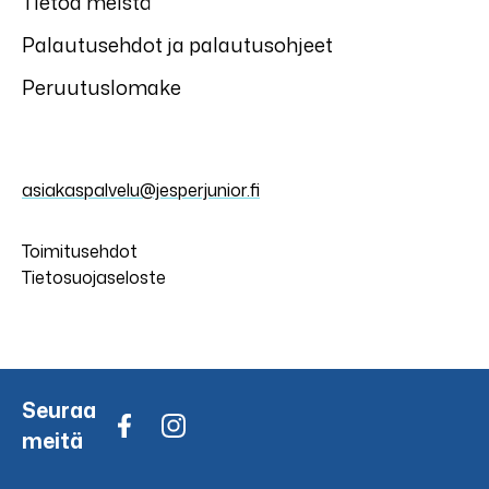
Tietoa meistä
Palautusehdot ja palautusohjeet
Peruutuslomake
asiakaspalvelu@jesperjunior.fi
Toimitusehdot
Tietosuojaseloste
Seuraa
meitä