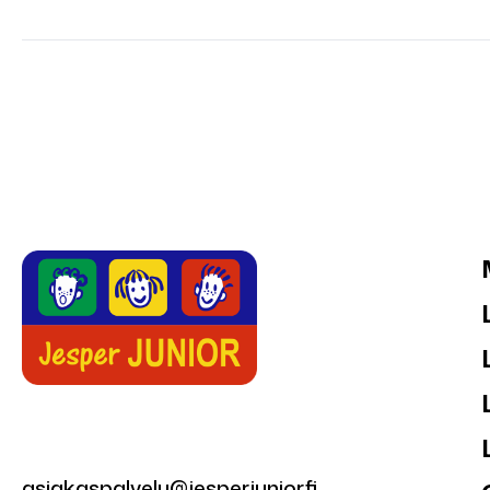
asiakaspalvelu@jesperjunior.fi