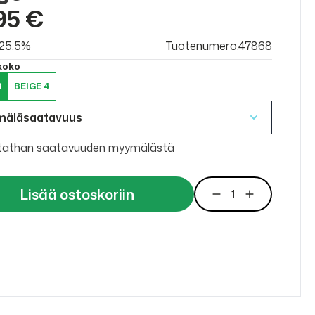
95 €
v 25.5%
Tuotenumero:47868
 koko
3
BEIGE 4
mäläsaatavuus
tathan saatavuuden myymälästä
Lisää ostoskoriin