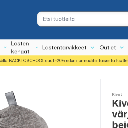
Lasten
Lastentarvikkeet
Outlet
kengät
dilla: BACKTOSCHOOL saat -20% edun normaalihintaisesta tuotte
Kivat
Kiv
vär
bei