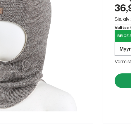
36,
Sis. al
Valitse
BEIGE 
Myy
Varmis