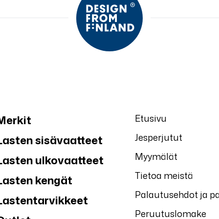
Etusivu
Merkit
Jesperjutut
Lasten sisävaatteet
Myymälät
Lasten ulkovaatteet
Tietoa meistä
Lasten kengät
Palautusehdot ja p
Lastentarvikkeet
Peruutuslomake