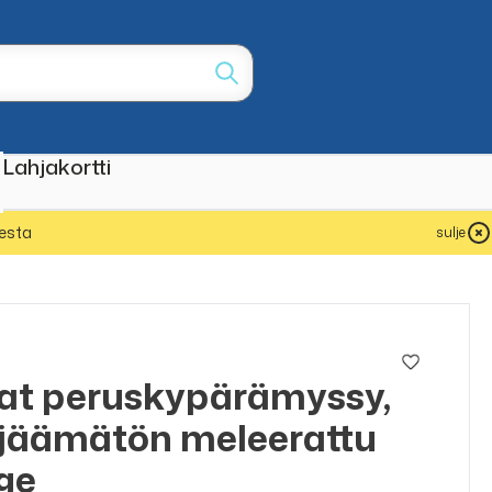
Lahjakortti
esta
sulje
at peruskypärämyssy,
jäämätön meleerattu
ge