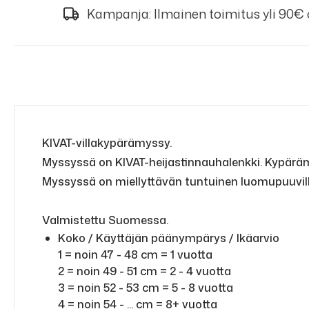
Kampanja: Ilmainen toimitus yli 90€
KIVAT-villakypärämyssy.
Myssyssä on KIVAT-heijastinnauhalenkki. Kypärä
Myssyssä on miellyttävän tuntuinen luomupuuvill
Valmistettu Suomessa.
Koko / Käyttäjän päänympärys / Ikäarvio
1 = noin 47 - 48 cm = 1 vuotta
2 = noin 49 - 51 cm = 2 - 4 vuotta
3 = noin 52 - 53 cm = 5 - 8 vuotta
4 = noin 54 - ... cm = 8+ vuotta