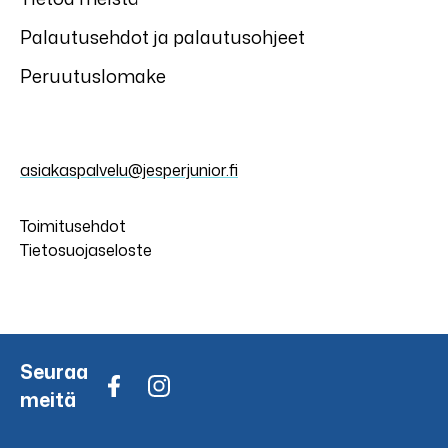
Palautusehdot ja palautusohjeet
Peruutuslomake
asiakaspalvelu@jesperjunior.fi
Toimitusehdot
Tietosuojaseloste
Seuraa
meitä