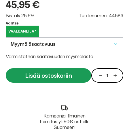
45,95 €
Sis. alv 25.5%
Tuotenumero:44583
Valitse
VAALEANLILA 1
Myymäläsaatavuus
Varmistathan saatavuuden myymälästä
Lisää ostoskoriin
Kampanja: Ilmainen
toimitus yli 90€ ostoille
Suomeen!