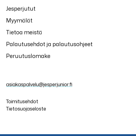
Jesperjutut
Myymälät
Tietoa meistä
Palautusehdot ja palautusohjeet
Peruutuslomake
asiakaspalvelu@jesperjunior.fi
Toimitusehdot
Tietosuojaseloste