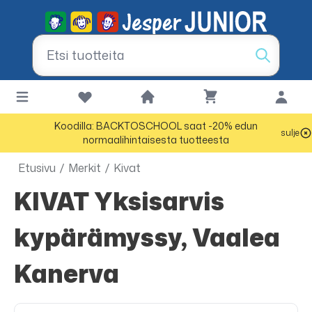
Koodilla: BACKTOSCHOOL saat -20% edun
sulje
normaalihintaisesta tuotteesta
Etusivu
/
Merkit
/
Kivat
KIVAT Yksisarvis
kypärämyssy, Vaalea
Kanerva