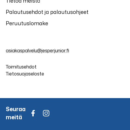
Tietoa meistä
Palautusehdot ja palautusohjeet
Peruutuslomake
asiakaspalvelu@jesperjunior.fi
Toimitusehdot
Tietosuojaseloste
Seuraa
meitä