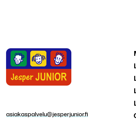
asiakaspalvelu@jesperjunior.fi