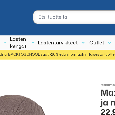
Lasten
Lastentarvikkeet
Outlet
kengät
dilla: BACKTOSCHOOL saat -20% edun normaalihintaisesta tuotte
Maxim
Max
ja 
22,