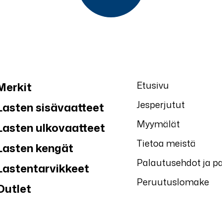
Etusivu
Merkit
Jesperjutut
Lasten sisävaatteet
Myymälät
Lasten ulkovaatteet
Tietoa meistä
Lasten kengät
Palautusehdot ja p
Lastentarvikkeet
Peruutuslomake
Outlet