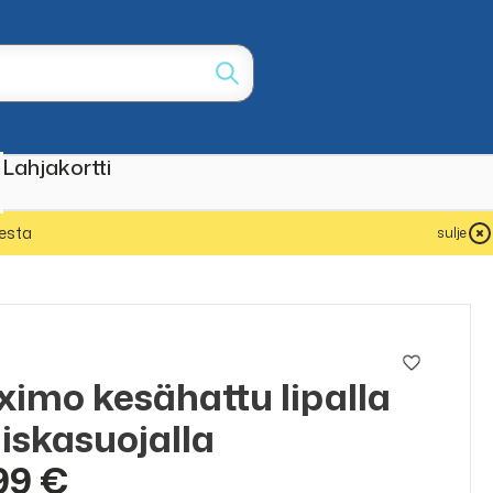
Lahjakortti
esta
sulje
o
imo kesähattu lipalla
niskasuojalla
99 €