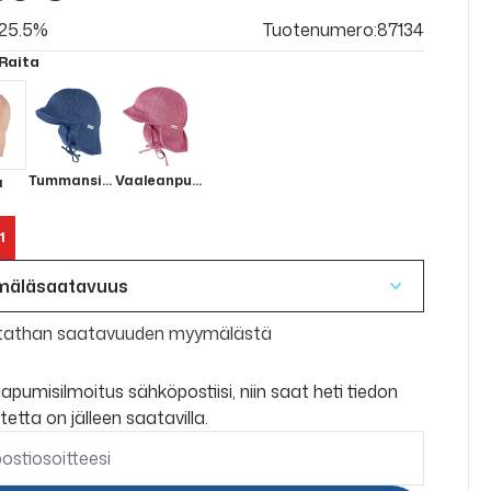
v 25.5%
Tuotenumero:87134
 Raita
Tummansininen
Vaaleanpunainen
a
1
mäläsaatavuus
tathan saatavuuden myymälästä
aapumisilmoitus sähköpostiisi, niin saat heti tiedon
tetta on jälleen saatavilla.