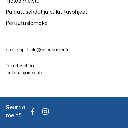
Tietoa meistä
Palautusehdot ja palautusohjeet
Peruutuslomake
asiakaspalvelu@jesperjunior.fi
Toimitusehdot
Tietosuojaseloste
Seuraa
meitä