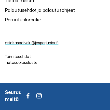
Tietoa meistä
Palautusehdot ja palautusohjeet
Peruutuslomake
asiakaspalvelu@jesperjunior.fi
Toimitusehdot
Tietosuojaseloste
Seuraa
meitä