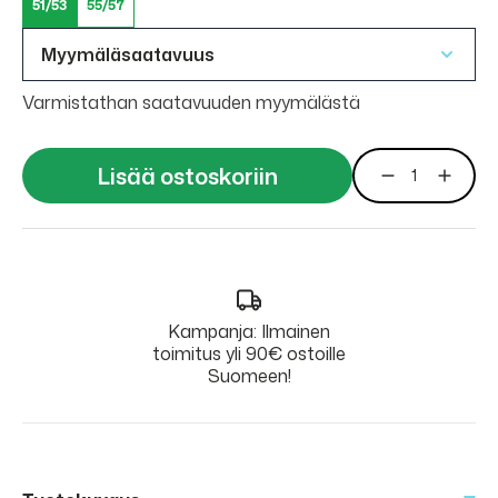
51/53
55/57
Myymäläsaatavuus
Varmistathan saatavuuden myymälästä
Lisää ostoskoriin
Kampanja: Ilmainen
toimitus yli 90€ ostoille
Suomeen!