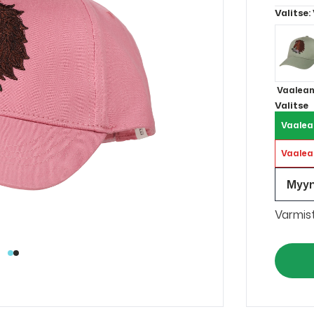
Valitse
:
Vaalean
Valitse
Vaalea
Vaalea
Myy
Varmis