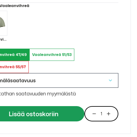
 Vaaleanvihreä
vihreä
nvihreä 47/49
Vaaleanvihreä 51/53
nvihreä 55/57
mäläsaatavuus
tathan saatavuuden myymälästä
Lisää ostoskoriin