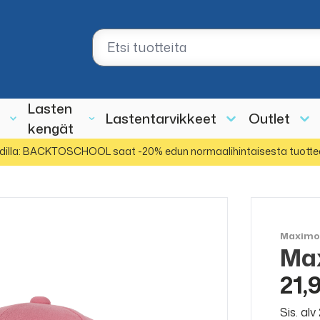
Lasten
Lastentarvikkeet
Outlet
kengät
dilla: BACKTOSCHOOL saat -20% edun normaalihintaisesta tuotte
Maxim
Max
21,
Sis. al