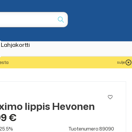
Lahjakortti
esta
sulje
o
imo lippis Hevonen
99 €
v 25.5%
Tuotenumero:89090