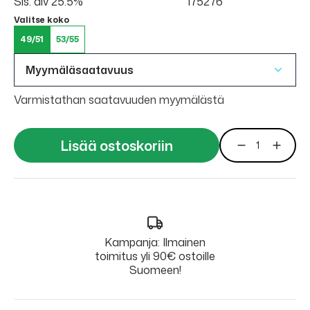
Sis. alv 25.5%
175276
Valitse koko
49/51
53/55
Myymäläsaatavuus
Varmistathan saatavuuden myymälästä
Lisää ostoskoriin
Kampanja: Ilmainen
toimitus yli 90€ ostoille
Suomeen!