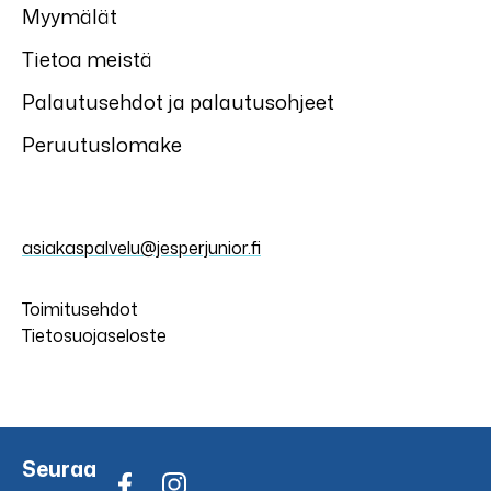
Myymälät
Tietoa meistä
Palautusehdot ja palautusohjeet
Peruutuslomake
asiakaspalvelu@jesperjunior.fi
Toimitusehdot
Tietosuojaseloste
Seuraa