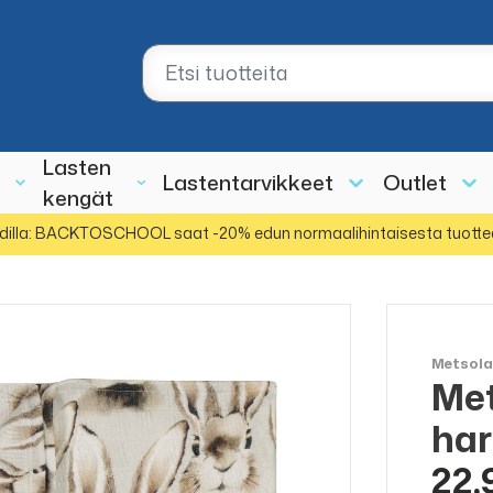
Lasten
Lastentarvikkeet
Outlet
kengät
dilla: BACKTOSCHOOL saat -20% edun normaalihintaisesta tuotte
Metsol
Met
ha
22,