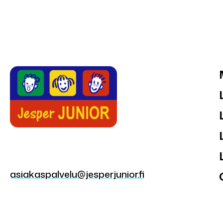
asiakaspalvelu@jesperjunior.fi