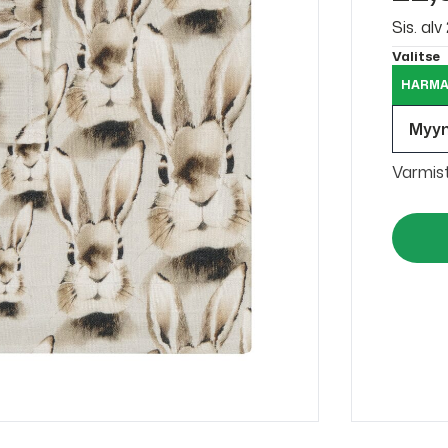
Sis. al
Valitse
HARMA
Myy
Varmis