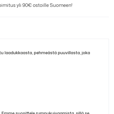
imitus yli 90€ ostoille Suomeen!
ttu laadukkaasta, pehmeästä puuvillasta, joka
 Emme suosittele rumpukuivaamista, sillä se