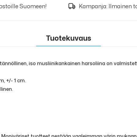
 ostoille Suomeen!
Kampanja: Ilmainen to
Tuotekuvaus
ännöllinen, iso musliinikankainen harsoliina on valmiste
, +/- 1 cm.
linen.
 Moniväriset tuotteet pestään vaaleimman värin mukaan.