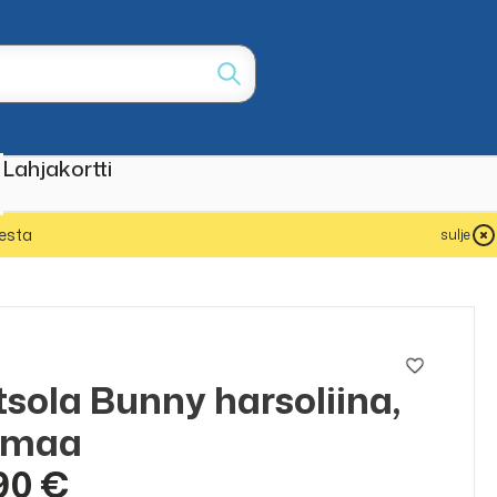
Lahjakortti
esta
sulje
a
sola Bunny harsoliina,
rmaa
90 €