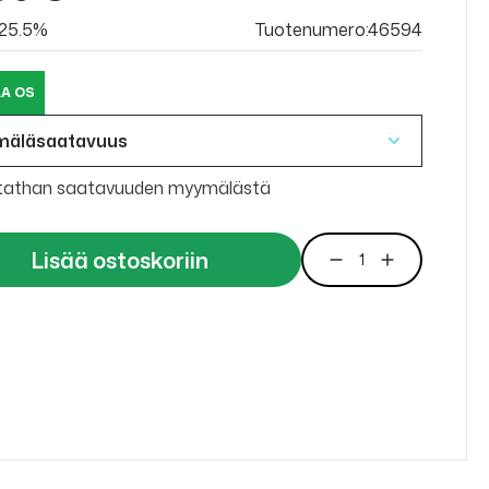
v 25.5%
Tuotenumero:46594
A OS
mäläsaatavuus
tathan saatavuuden myymälästä
Lisää ostoskoriin