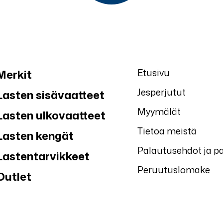
Etusivu
Merkit
Jesperjutut
Lasten sisävaatteet
Myymälät
Lasten ulkovaatteet
Tietoa meistä
Lasten kengät
Palautusehdot ja p
Lastentarvikkeet
Peruutuslomake
Outlet