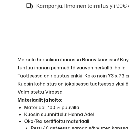
Kampanja: Ilmainen toimitus yli 90€
Metsola harsoliina ihanassa Bunny kuosissa! Käyt
tuntuu ihanan pehmeältä vauvan herkällä iholla.
Tuotteessa on ripustuslenkki. Koko noin 73 x 73 cm
Kuosin kohdistus on jokaisessa tuotteessa yksilöl
Valmistettu Virossa.
Materiaalit ja hoito:
Materiaali 100 % puuvilla
Kuosin suunnittelu: Henna Adel
Öko-Tex sertifioitu materiaali
Pesu 40 asteessa saman sävyisten kanssa.