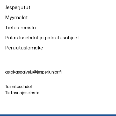
Jesperjutut
Myymälät
Tietoa meistä
Palautusehdot ja palautusohjeet
Peruutuslomake
asiakaspalvelu@jesperjunior.fi
Toimitusehdot
Tietosuojaseloste