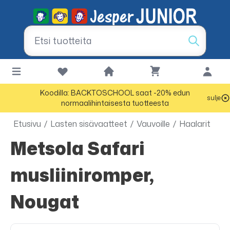
Koodilla: BACKTOSCHOOL saat -20% edun
sulje
normaalihintaisesta tuotteesta
Etusivu
/
Lasten sisävaatteet
/
Vauvoille
/
Haalarit
Metsola Safari
musliiniromper,
Nougat