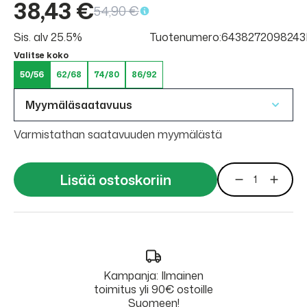
38,43 €
54,90 €
Sis. alv 25.5%
Tuotenumero:643827209824
Valitse koko
50/56
62/68
74/80
86/92
Myymäläsaatavuus
Varmistathan saatavuuden myymälästä
Lisää ostoskoriin
Kampanja: Ilmainen
toimitus yli 90€ ostoille
Suomeen!