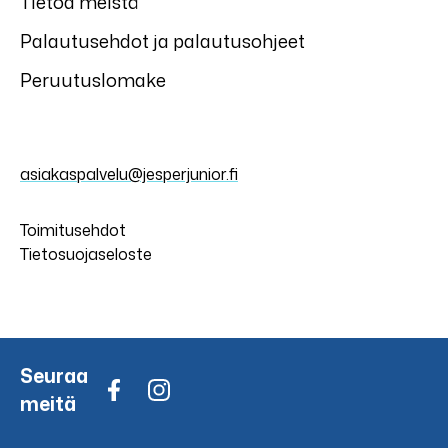
Tietoa meistä
Palautusehdot ja palautusohjeet
Peruutuslomake
asiakaspalvelu@jesperjunior.fi
Toimitusehdot
Tietosuojaseloste
Seuraa
meitä